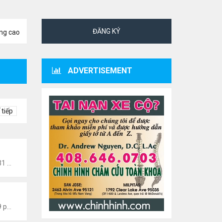
ĐĂNG KÝ
ng cao
ADVERTISEMENT
 tiếp
Tức Văn Nghệ Hải Ngoại
Thứ 6 Tháng 8 07, 2026 12:31 am
 Văn Nghệ Hải Ngoại
Thứ 5 Tháng 8 06, 2026 5:09 pm