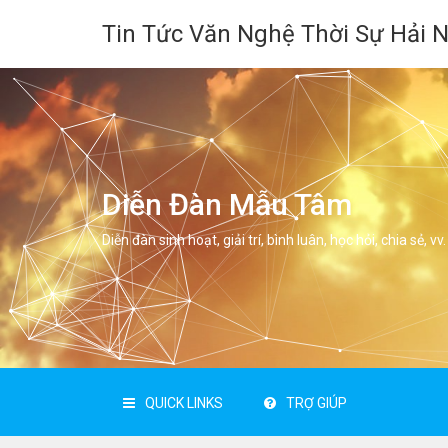
Tin Tức Văn Nghệ Thời Sự Hải 
Diễn Đàn Mẫu Tâm
Diễn đàn sinh hoạt, giải trí, bình luân, học hỏi, chia sẻ, vv.
QUICK LINKS
TRỢ GIÚP