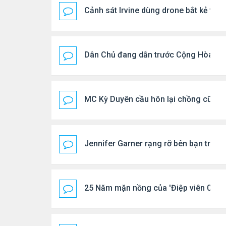
Cảnh sát Irvine dùng drone bắt kẻ trộ
Dân Chủ đang dẫn trước Cộng Hòa tro
MC Kỳ Duyên cầu hôn lại chồng cũ
Jennifer Garner rạng rỡ bên bạn trai k
25 Năm mặn nồng của 'Điệp viên 007'