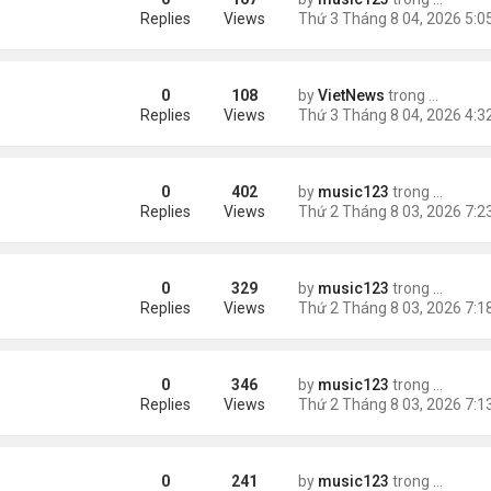
ích nhất
Replies
Views
0
108
by
VietNews
trong
Tin Thế 
e dọa của ông Trump
Replies
Views
0
402
by
music123
trong
Tin Tức
g gần tháp Eiffel...
Replies
Views
0
329
by
music123
trong
Tin Tức
Replies
Views
0
346
by
music123
trong
Tin Tức
Replies
Views
0
241
by
music123
trong
Tin Tức