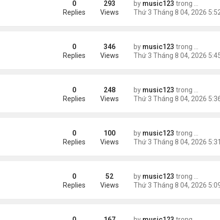
0
293
by
music123
trong
Tin Tức
Replies
Views
0
346
by
music123
trong
Tin Tức
châu Á
Replies
Views
0
248
by
music123
trong
Tin Tức
Replies
Views
0
100
by
music123
trong
46 năm n
n khách chờ
Replies
Views
0
52
by
music123
trong
46 năm n
ông an khuyến cáo
Replies
Views
0
167
by
music123
trong
Tin Tức