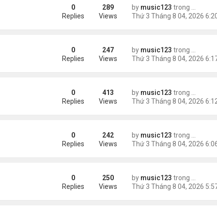
0
289
by
music123
trong
Tin Tức
m trong Walmart
Replies
Views
0
247
by
music123
trong
Tin Tức
ng các cuộc thăm dò dư luận
Replies
Views
0
413
by
music123
trong
Tin Tức
Replies
Views
0
242
by
music123
trong
Tin Tức
ém 6 tuổi
Replies
Views
0
250
by
music123
trong
Tin Tức
Replies
Views