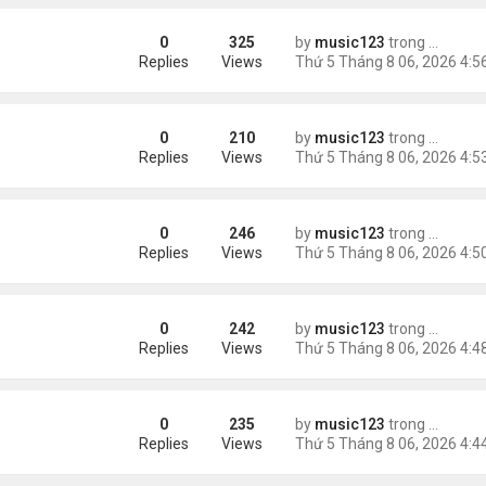
0
325
by
music123
trong
Tin Tức
ằng
Replies
Views
0
210
by
music123
trong
Tin Tức
Replies
Views
0
246
by
music123
trong
Tin Tức
 khác"
Replies
Views
0
242
by
music123
trong
Tin Tức
n
Replies
Views
0
235
by
music123
trong
Tin Tức
ràng buộc với vị hôn thê cũ
Replies
Views