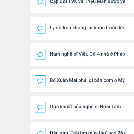
Cặp đôi TVK và Triệu Mẫn được yêu th
Lý do Iran không lùi bước trước lời đ
Nam nghệ sĩ Việt: Có 4 nhà ở Pháp, sốn
Bố Xuân Mai phải đi bán cơm ở Mỹ
Góc khuất của nghệ sĩ Hoài Tâm
Dàn sao 'Trái tim mùa thu' sau 26 năm