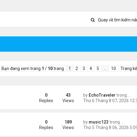
Quay về tìm kiếm nâ
Bạn đang xem trang
1
/
10
trang
1
2
3
4
5
…
10
Trang kế
0
43
by
EchoTraveler
trong
Tin 
ient Marketplace Trading Decisions
Replies
Views
0
189
by
music123
trong
Tin Tức
sinh, mở rộng chống “du lịch sinh con”
Replies
Views