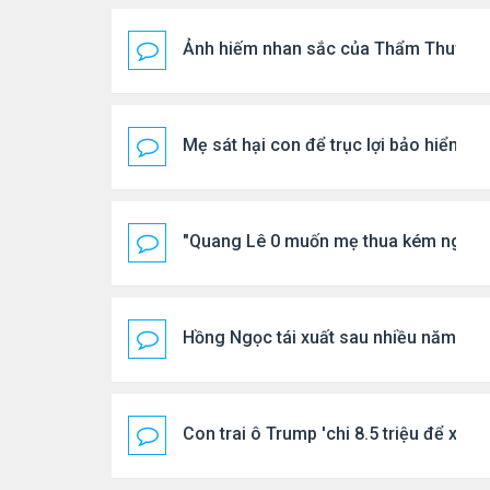
Ảnh hiếm nhan sắc của Thẩm Thuý H
Mẹ sát hại con để trục lợi bảo hiểm
"Quang Lê 0 muốn mẹ thua kém người
Hồng Ngọc tái xuất sau nhiều năm ở ẩ
Con trai ô Trump 'chi 8.5 triệu để xóa 