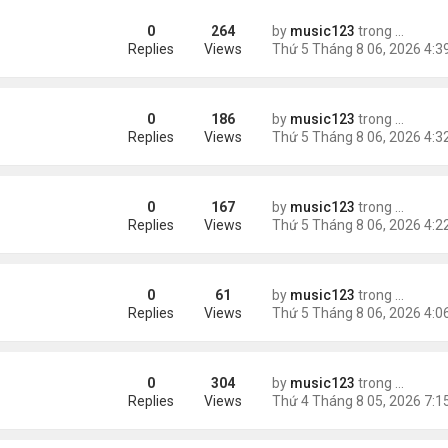
0
264
by
music123
trong
Tin Tức
Replies
Views
0
186
by
music123
trong
Tin Tức
Replies
Views
0
167
by
music123
trong
Tin Tức
Replies
Views
0
61
by
music123
trong
46 năm n
 tai nạn xe hơi
Replies
Views
0
304
by
music123
trong
Tin Tức
ình yêu'
Replies
Views