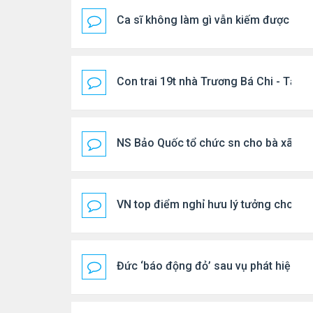
Ca sĩ không làm gì vẫn kiếm được 400
Con trai 19t nhà Trương Bá Chi - Tạ Đ
NS Bảo Quốc tổ chức sn cho bà xã
VN top điểm nghỉ hưu lý tưởng cho ng
Đức ‘báo động đỏ’ sau vụ phát hiện U