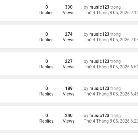
0
330
by
music123
trong
Tin Tức
 triệu đồng/tháng
Replies
Views
0
274
by
music123
trong
Tin Tức
ình Phong
Replies
Views
0
227
by
music123
trong
Tin Tức
Replies
Views
0
189
by
music123
trong
Tin Tức
ười Mỹ
Replies
Views
0
240
by
music123
trong
Tin Tức
AV mang chất nổ ở sân bay
Replies
Views