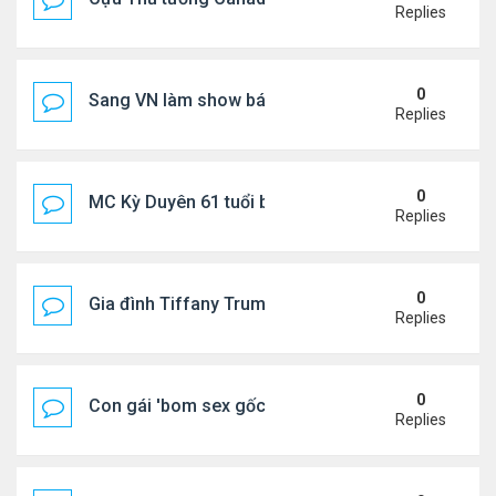
Replies
0
Sang VN làm show bán vé giá "trên trời"
Replies
0
MC Kỳ Duyên 61 tuổi bị soi nhan sắc khi livestrea
Replies
0
Gia đình Tiffany Trump đi nghỉ ở Spain
Replies
0
Con gái 'bom sex gốc Việt' đón tuổi 18
Replies