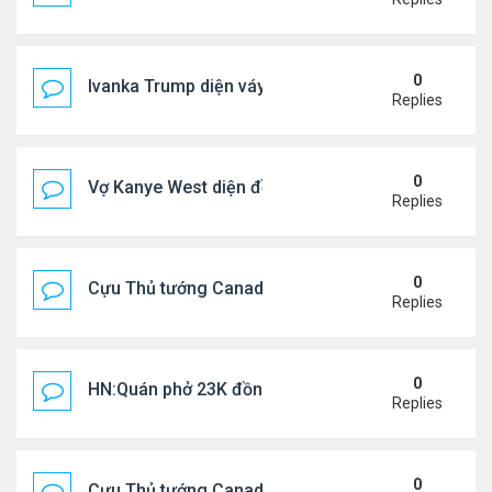
0
Ivanka Trump diện váy hở eo táo bạo, khoe vòng h
Replies
0
Vợ Kanye West diện đồ xẻ bạo, dự tiệc ở đảo Ibiza
Replies
0
Cựu Thủ tướng Canada đắm đuối khóa môi Katy Per
Replies
0
HN:Quán phở 23K đồng một bát, 7 năm không tăng
Replies
0
Cựu Thủ tướng Canada thoa kem chống nắng cho 