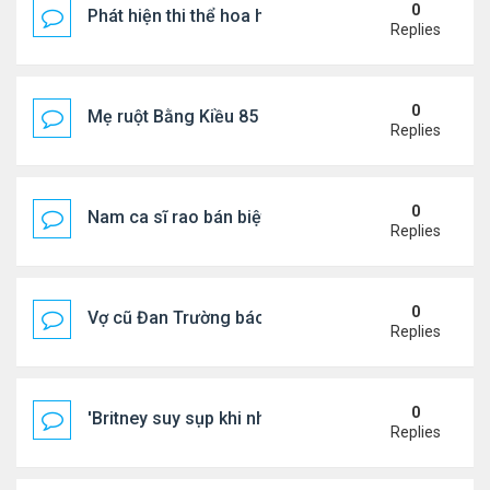
0
Phát hiện thi thể hoa hậu trong túi xách giữa rừng
Replies
0
Mẹ ruột Bằng Kiều 85 tuổi: "Miếng ăn vào mồm là 
Replies
0
Nam ca sĩ rao bán biệt thự ở Saigon
Replies
0
Vợ cũ Đan Trường báo tin vui
Replies
0
'Britney suy sụp khi nhận tin nhắn chia tay của Jus
Replies