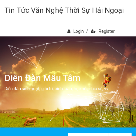
Tin Tức Văn Nghệ Thời Sự Hải Ngoại
Login
/
Register
Diễn Đàn Mẫu Tâm
Diễn đàn sinh hoạt, giải trí, bình luân, học hỏi, chia sẻ, vv.