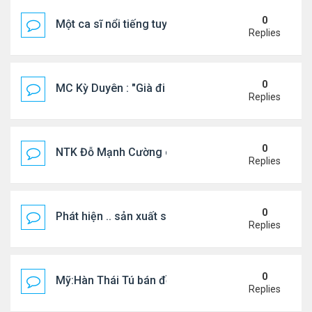
0
Một ca sĩ nổi tiếng tuyên bố không thu tiền tác qu
Replies
0
MC Kỳ Duyên : "Già đi cũng là một đặc ân"
Replies
0
NTK Đỗ Mạnh Cường chi 100 triệu đồng thuê...
Replies
0
Phát hiện .. sản xuất sữa 'pha bột giặt'
Replies
0
Mỹ:Hàn Thái Tú bán đồ ăn online mưu sinh
Replies