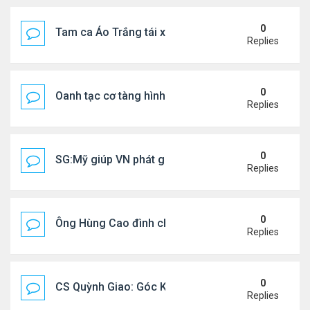
0
Tam ca Áo Trắng tái xuất trên sân khấu
Replies
0
Oanh tạc cơ tàng hình đáng sợ nhất thế giới
Replies
0
SG:Mỹ giúp VN phát giác xưởng sản xuất giày Nike
Replies
0
Ông Hùng Cao đình chỉ công tác quan chức 'nói 
Replies
0
CS Quỳnh Giao: Góc Khuất Của Căn Bệnh Đoạt Mạn
Replies