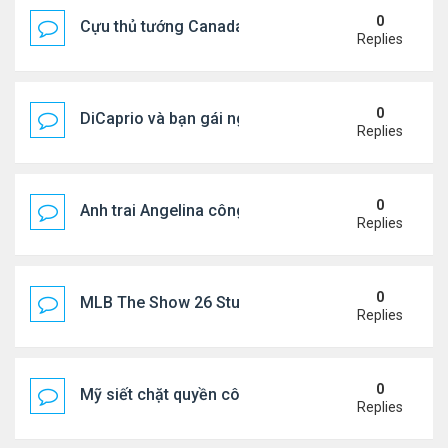
0
Cựu thủ tướng Canada & gf tình tứ trên biển Hy Lạ
Replies
0
DiCaprio và bạn gái nghỉ dưỡng ở Địa Trung Hải
Replies
0
Anh trai Angelina công khai đồng tính ở tuổi 53
Replies
0
MLB The Show 26 Stubs Tips for Efficient Market
Replies
0
Mỹ siết chặt quyền công dân theo nơi sinh, mở rộn
Replies