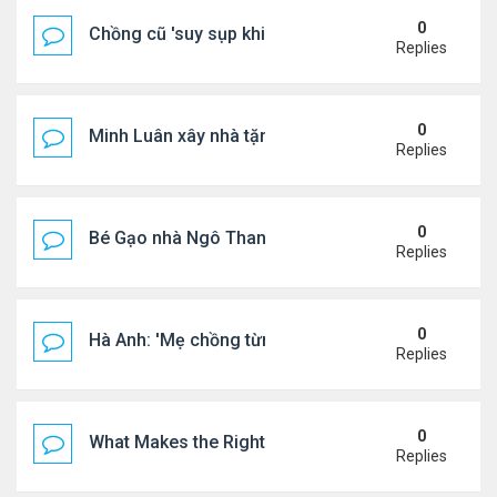
0
Chồng cũ 'suy sụp khi biết tin Nicole Kidman có tìn
Replies
0
Minh Luân xây nhà tặng cha mẹ
Replies
0
Bé Gạo nhà Ngô Thanh Vân dễ thương trong tiệc th
Replies
0
Hà Anh: 'Mẹ chồng từng ngạc nhiên vì tôi luôn trả ti
Replies
0
What Makes the Right Retail POS Matter?
Replies