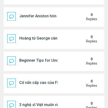
0
Jennifer Aniston hôn đắm đuối bạn trai trên du th
Replies
0
Hoàng tử George càng lớn càng điển trai
Replies
0
Beginner Tips for Understanding Diablo 4 Items 
Replies
0
Cố vấn cấp cao của FIFA từ chức để phán đối 'bán
Replies
0
3 nghệ sĩ Việt muốn về VN nhưng số phận an bài ở
Replies