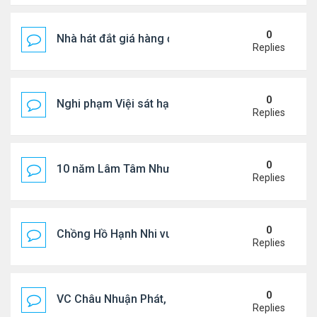
0
Nhà hát đắt giá hàng đầu tg ở VN
Replies
0
Nghi phạm Việi sát hại cụ bà 91 tuổi, phi tang xác 
Replies
0
10 năm Lâm Tâm Như - Hoắc Kiến Hoa
Replies
0
Chồng Hồ Hạnh Nhi vui vẻ ôm người cũ của vợ
Replies
0
VC Châu Nhuận Phát, Lưu Gia Linh viếng vợ cũ ..
Replies