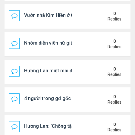
0
Vườn nhà Kim Hiền ở California
Replies
0
Nhóm diễn viên nữ giàu nhất thế giới
Replies
0
Hương Lan miệt mài đi hát ở tuổi 70
Replies
0
4 người trong gđ gốc Việt thiệt mạng vì tai nạn xe 
Replies
0
Hương Lan: 'Chồng tặng tôi khu vườn tình yêu'
Replies