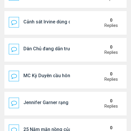
0
Cảnh sát Irvine dùng drone bắt kẻ trộm trong Wal
Replies
0
Dân Chủ đang dẫn trước Cộng Hòa trong các cuộc
Replies
0
MC Kỳ Duyên cầu hôn lại chồng cũ
Replies
0
Jennifer Garner rạng rỡ bên bạn trai kém 6 tuổi
Replies
0
25 Năm mặn nồng của 'Điệp viên 007'