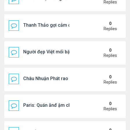
Replies
0
Thanh Thảo gợi cảm ở tuổi 49
Replies
0
Người đẹp Việt mổi bật giữa dàn sao châu Á
Replies
0
Châu Nhuận Phát rao bán tài sản
Replies
0
Paris: Quán ănđ ậm chất Việt đông kín khách chờ
Replies