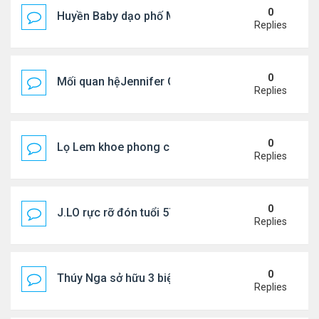
0
Huyền Baby dạo phố Mỹ
Replies
0
Mối quan hệJennifer Garner và mẹ chồng cũ
Replies
0
Lọ Lem khoe phong cách ở New York
Replies
0
J.LO rực rỡ đón tuổi 57 trên đất Âu
Replies
0
Thúy Nga sở hữu 3 biệt thự triệu USD ở Mỹ
Replies