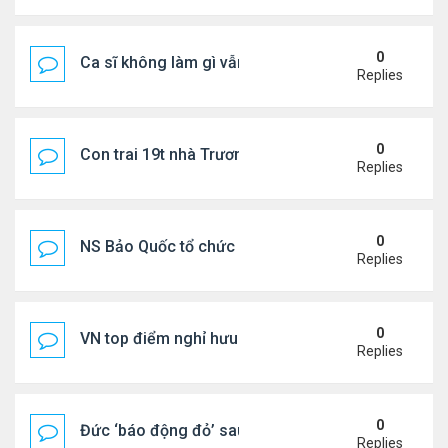
0
Ca sĩ không làm gì vẫn kiếm được 400 triệu đồng/
Replies
0
Con trai 19t nhà Trương Bá Chi - Tạ Đình Phong
Replies
0
NS Bảo Quốc tổ chức sn cho bà xã
Replies
0
VN top điểm nghỉ hưu lý tưởng cho người Mỹ
Replies
0
Đức ‘báo động đỏ’ sau vụ phát hiện UAV mang chấ
Replies