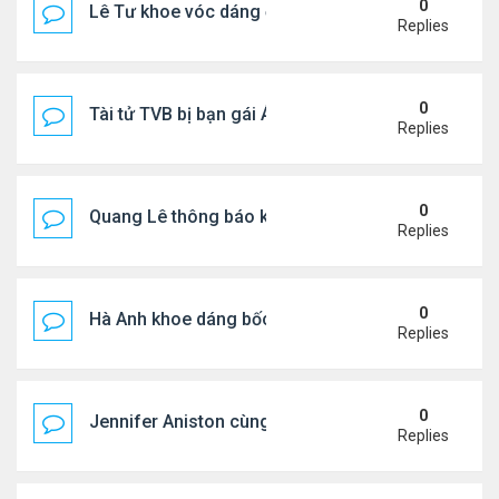
0
Lê Tư khoe vóc dáng ở châu Âu
Replies
0
Tài tử TVB bị bạn gái Á hậu phản bội giờ ra sao?
Replies
0
Quang Lê thông báo khẩn cấp
Replies
0
Hà Anh khoe dáng bốc lửa của ở Maldives
Replies
0
Jennifer Aniston cùng bạn trai nghỉ dưỡng trên du
Replies