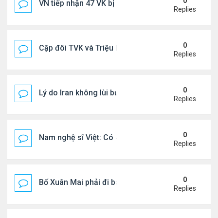
0
VN tiếp nhận 47 VK bị Mỹ trục xuất, Công an khuy
Replies
0
Cặp đôi TVK và Triệu Mẫn được yêu thích nhất
Replies
0
Lý do Iran không lùi bước trước lời đe dọa của ôn
Replies
0
Nam nghệ sĩ Việt: Có 4 nhà ở Pháp, sống gần tháp E
Replies
0
Bố Xuân Mai phải đi bán cơm ở Mỹ
Replies