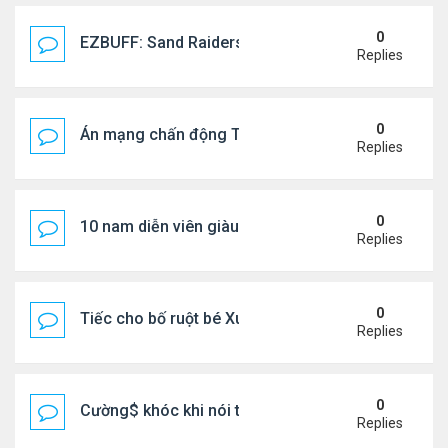
0
EZBUFF: Sand Raiders of Sophie Farming Guide: B
Replies
0
Án mạng chấn động Thái lan: hai chị em người Nga b
Replies
0
10 nam diễn viên giàu nhất Trung Quốc 2026
Replies
0
Tiếc cho bố ruột bé Xuân Mai ở Mỹ
Replies
0
Cường$ khóc khi nói thật về hôn nhân
Replies