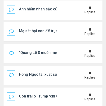
0
Ảnh hiếm nhan sắc của Thẩm Thuý Hằng
Replies
0
Mẹ sát hại con để trục lợi bảo hiểm
Replies
0
"Quang Lê 0 muốn mẹ thua kém người khác"
Replies
0
Hồng Ngọc tái xuất sau nhiều năm ở ẩn
Replies
0
Con trai ô Trump 'chi 8.5 triệu để xóa ràng buộc vớ
Replies