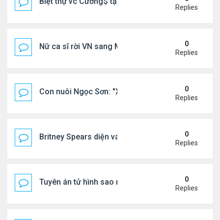
Biệt thự vc Cường$ tại Lạng Sơn
Replies
0
Nữ ca sĩ rời VN sang Mỹ nói thẳng: "Tôi thấy không
Replies
0
Con nuôi Ngọc Sơn: "Xã hội này cần những bài hát 
Replies
0
Britney Spears diện váy xuyên thấu ra phố
Replies
0
Tuyên án tử hình sao nữ nổi tiếng
Replies