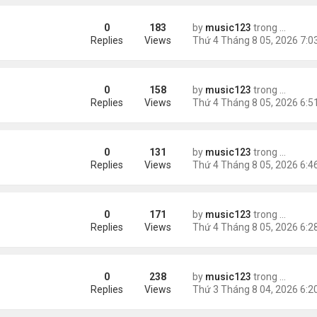
0
183
by
music123
trong
Tin Tức
ình Phong
Replies
Views
0
158
by
music123
trong
Tin Tức
Replies
Views
0
131
by
music123
trong
Tin Tức
ười Mỹ
Replies
Views
0
171
by
music123
trong
Tin Tức
AV mang chất nổ ở sân bay
Replies
Views
0
238
by
music123
trong
Tin Tức
m trong Walmart
Replies
Views