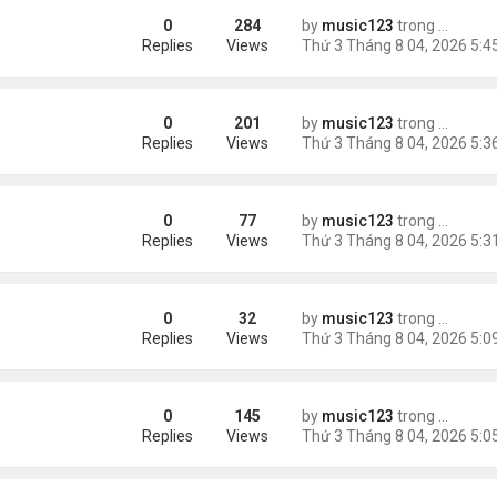
0
284
by
music123
trong
Tin Tức
châu Á
Replies
Views
0
201
by
music123
trong
Tin Tức
Replies
Views
0
77
by
music123
trong
46 năm n
n khách chờ
Replies
Views
0
32
by
music123
trong
46 năm n
ông an khuyến cáo
Replies
Views
0
145
by
music123
trong
Tin Tức
ích nhất
Replies
Views