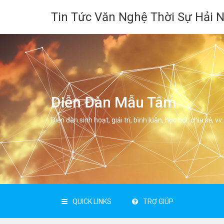
Tin Tức Văn Nghệ Thời Sự Hải 
Diễn Đàn Mẫu Tâm
Diễn đàn sinh hoạt, giải trí, bình luân, học hỏi, chia sẻ, vv.
QUICK LINKS
TRỢ GIÚP