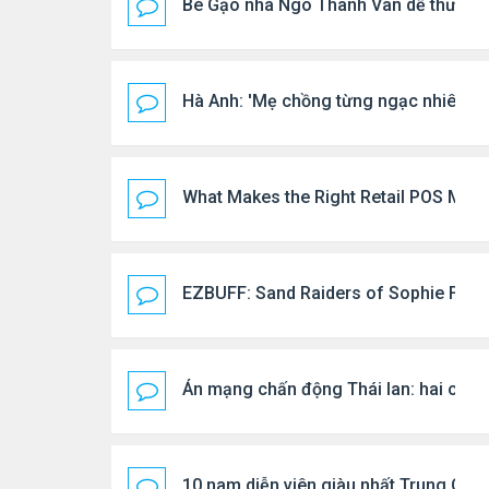
Bé Gạo nhà Ngô Thanh Vân dễ thương t
Hà Anh: 'Mẹ chồng từng ngạc nhiên vì tôi
What Makes the Right Retail POS Matt
EZBUFF: Sand Raiders of Sophie Farmi
Án mạng chấn động Thái lan: hai chị em
10 nam diễn viên giàu nhất Trung Quố