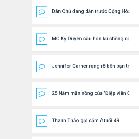
Dân Chủ đang dẫn trước Cộng Hòa tro
MC Kỳ Duyên cầu hôn lại chồng cũ
Jennifer Garner rạng rỡ bên bạn trai k
25 Năm mặn nồng của 'Điệp viên 007'
Thanh Thảo gợi cảm ở tuổi 49