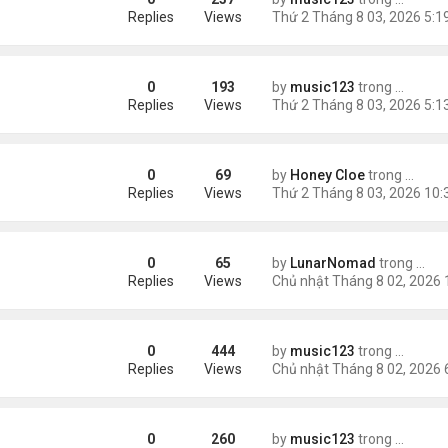
rong tiệc thôi nôi
Replies
Views
0
193
by
music123
trong
Tin Tức
 luôn trả tiền...'
Replies
Views
0
69
by
Honey Cloe
trong
Tin Tứ
er?
Replies
Views
0
65
by
LunarNomad
trong
Tin 
ng Guide: Best Ways to Collect Valuable Resources
Replies
Views
0
444
by
music123
trong
Tin Tức
 người Nga bị giết...
Replies
Views
0
260
by
music123
trong
Tin Tức
c 2026