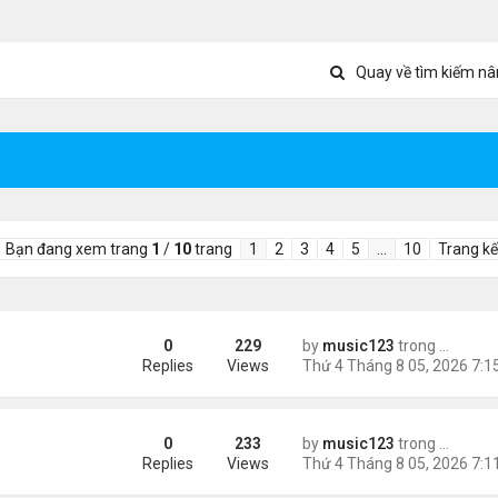
Quay về tìm kiếm nâ
Bạn đang xem trang
1
/
10
trang
1
2
3
4
5
…
10
Trang kế
0
229
by
music123
trong
Tin Tức
ình yêu'
Replies
Views
0
233
by
music123
trong
Tin Tức
 triệu đồng/tháng
Replies
Views