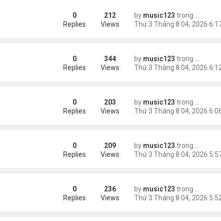
0
212
by
music123
trong
Tin Tức
ng các cuộc thăm dò dư luận
Replies
Views
0
344
by
music123
trong
Tin Tức
Replies
Views
0
203
by
music123
trong
Tin Tức
ém 6 tuổi
Replies
Views
0
209
by
music123
trong
Tin Tức
Replies
Views
0
236
by
music123
trong
Tin Tức
Replies
Views