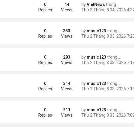
0
44
by
VietNews
trong
Tin Thế 
e dọa của ông Trump
Replies
Views
0
353
by
music123
trong
Tin Tức
g gần tháp Eiffel...
Replies
Views
0
293
by
music123
trong
Tin Tức
Replies
Views
0
314
by
music123
trong
Tin Tức
Replies
Views
0
211
by
music123
trong
Tin Tức
Replies
Views