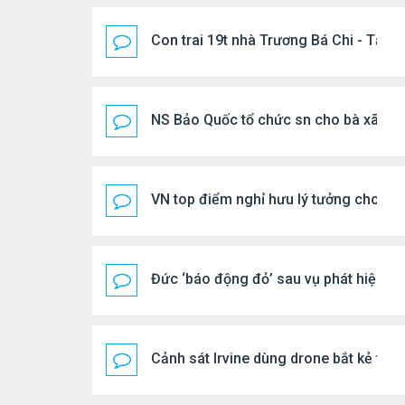
Con trai 19t nhà Trương Bá Chi - Tạ Đ
NS Bảo Quốc tổ chức sn cho bà xã
VN top điểm nghỉ hưu lý tưởng cho ng
Đức ‘báo động đỏ’ sau vụ phát hiện U
Cảnh sát Irvine dùng drone bắt kẻ trộ