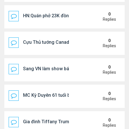
0
HN:Quán phở 23K đồng một bát, 7 năm không tăng
Replies
0
Cựu Thủ tướng Canada thoa kem chống nắng cho 
Replies
0
Sang VN làm show bán vé giá "trên trời"
Replies
0
MC Kỳ Duyên 61 tuổi bị soi nhan sắc khi livestrea
Replies
0
Gia đình Tiffany Trump đi nghỉ ở Spain
Replies