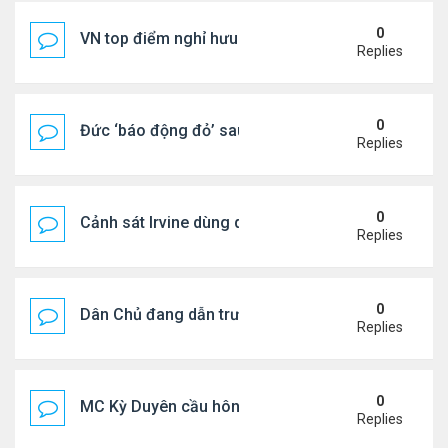
0
VN top điểm nghỉ hưu lý tưởng cho người Mỹ
Replies
0
Đức ‘báo động đỏ’ sau vụ phát hiện UAV mang chấ
Replies
0
Cảnh sát Irvine dùng drone bắt kẻ trộm trong Wal
Replies
0
Dân Chủ đang dẫn trước Cộng Hòa trong các cuộc
Replies
0
MC Kỳ Duyên cầu hôn lại chồng cũ
Replies