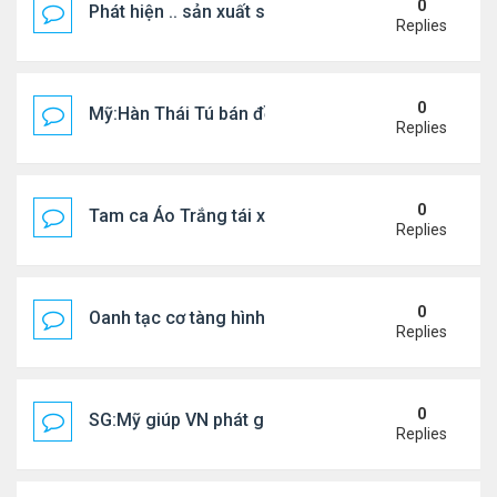
0
Phát hiện .. sản xuất sữa 'pha bột giặt'
Replies
0
Mỹ:Hàn Thái Tú bán đồ ăn online mưu sinh
Replies
0
Tam ca Áo Trắng tái xuất trên sân khấu
Replies
0
Oanh tạc cơ tàng hình đáng sợ nhất thế giới
Replies
0
SG:Mỹ giúp VN phát giác xưởng sản xuất giày Nike
Replies