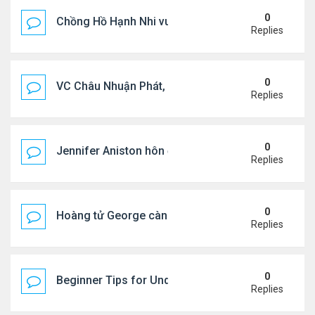
0
Chồng Hồ Hạnh Nhi vui vẻ ôm người cũ của vợ
Replies
0
VC Châu Nhuận Phát, Lưu Gia Linh viếng vợ cũ ..
Replies
0
Jennifer Aniston hôn đắm đuối bạn trai trên du th
Replies
0
Hoàng tử George càng lớn càng điển trai
Replies
0
Beginner Tips for Understanding Diablo 4 Items 
Replies