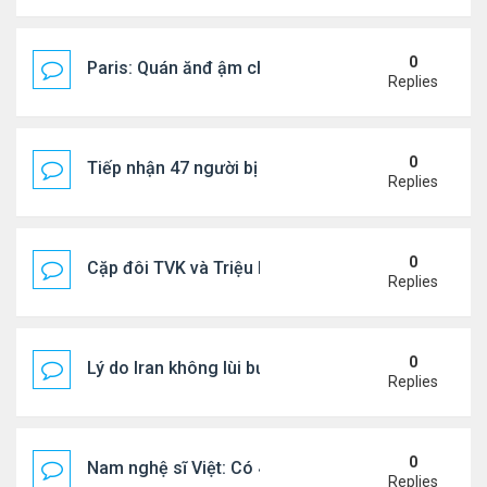
0
Paris: Quán ănđ ậm chất Việt đông kín khách chờ
Replies
0
Tiếp nhận 47 người bị Mỹ trục xuất, Công an khuy
Replies
0
Cặp đôi TVK và Triệu Mẫn được yêu thích nhất
Replies
0
Lý do Iran không lùi bước trước lời đe dọa của ôn
Replies
0
Nam nghệ sĩ Việt: Có 4 nhà ở Pháp, sống gần tháp E
Replies