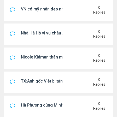
0
VN có mỹ nhân đẹp như búp bê bỏ showbiz lấy thi
Replies
0
Nhà Hà Hồ vi vu châu Âu
Replies
0
Nicole Kidman thân mật bên bf doanh nhân
Replies
0
TX:Anh gốc Việt bị tấn công dã man, khó qua khỏi
Replies
0
Hà Phương cùng Minh Tuyết đi sự kiện
Replies