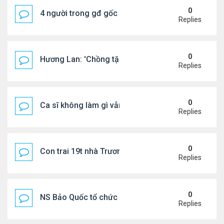
0
4 người trong gđ gốc Việt thiệt mạng vì tai nạn xe 
Replies
0
Hương Lan: 'Chồng tặng tôi khu vườn tình yêu'
Replies
0
Ca sĩ không làm gì vẫn kiếm được 400 triệu đồng/
Replies
0
Con trai 19t nhà Trương Bá Chi - Tạ Đình Phong
Replies
0
NS Bảo Quốc tổ chức sn cho bà xã
Replies