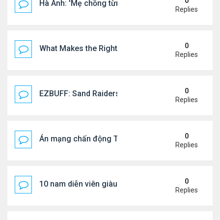
0
Hà Anh: 'Mẹ chồng từng ngạc nhiên vì tôi luôn trả ti
Replies
0
What Makes the Right Retail POS Matter?
Replies
0
EZBUFF: Sand Raiders of Sophie Farming Guide: B
Replies
0
Án mạng chấn động Thái lan: hai chị em người Nga b
Replies
0
10 nam diễn viên giàu nhất Trung Quốc 2026
Replies