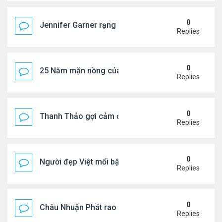
0
Jennifer Garner rạng rỡ bên bạn trai kém 6 tuổi
Replies
0
25 Năm mặn nồng của 'Điệp viên 007'
Replies
0
Thanh Thảo gợi cảm ở tuổi 49
Replies
0
Người đẹp Việt mổi bật giữa dàn sao châu Á
Replies
0
Châu Nhuận Phát rao bán tài sản
Replies