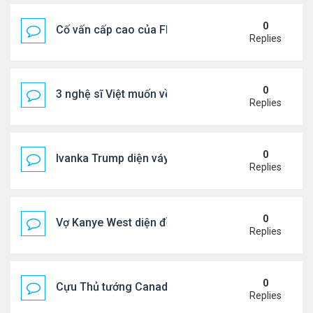
0
Cố vấn cấp cao của FIFA từ chức để phán đối 'bán
Replies
0
3 nghệ sĩ Việt muốn về VN nhưng số phận an bài ở
Replies
0
Ivanka Trump diện váy hở eo táo bạo, khoe vòng h
Replies
0
Vợ Kanye West diện đồ xẻ bạo, dự tiệc ở đảo Ibiza
Replies
0
Cựu Thủ tướng Canada đắm đuối khóa môi Katy Per
Replies