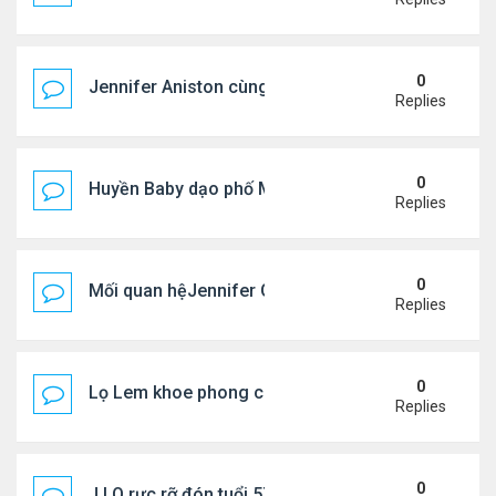
0
Jennifer Aniston cùng bạn trai nghỉ dưỡng trên du
Replies
0
Huyền Baby dạo phố Mỹ
Replies
0
Mối quan hệJennifer Garner và mẹ chồng cũ
Replies
0
Lọ Lem khoe phong cách ở New York
Replies
0
J.LO rực rỡ đón tuổi 57 trên đất Âu