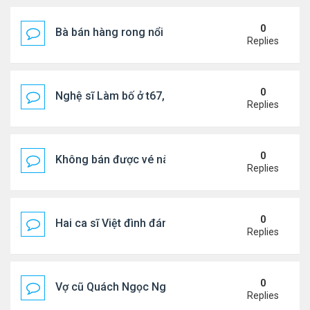
0
Bà bán hàng rong nổi tiếng bị tịch thu quang gánh
Replies
0
Nghệ sĩ Làm bố ở t67, mê dưỡng da chẳng kém sa
Replies
0
Không bán được vé nào, 1 phim Việt rời rạp
Replies
0
Hai ca sĩ Việt đình đám không phải vợ chồng vẫn 
Replies
0
Vợ cũ Quách Ngọc Ngoan: "Tôi sắp 50, liệu có đá
Replies