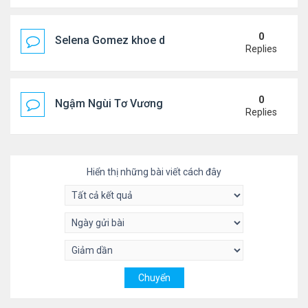
0
Selena Gomez khoe dáng mừng sinh nhật
Replies
0
Ngậm Ngùi Tơ Vương - Video YouTube ngâm bài th
Replies
Hiển thị những bài viết cách đây