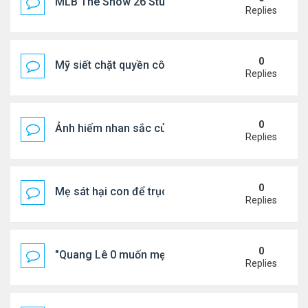
MLB The Show 26 Stubs Tips for Efficient Market
Replies
0
Mỹ siết chặt quyền công dân theo nơi sinh, mở rộn
Replies
0
Ảnh hiếm nhan sắc của Thẩm Thuý Hằng
Replies
0
Mẹ sát hại con để trục lợi bảo hiểm
Replies
0
"Quang Lê 0 muốn mẹ thua kém người khác"
Replies