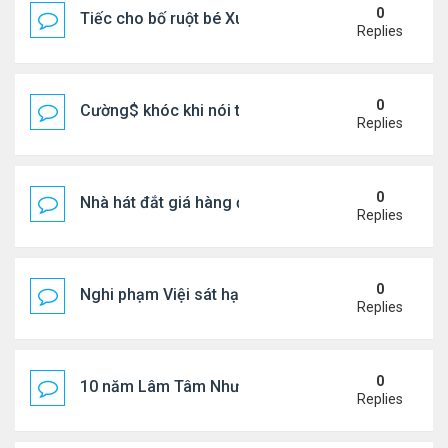
0
Tiếc cho bố ruột bé Xuân Mai ở Mỹ
Replies
0
Cường$ khóc khi nói thật về hôn nhân
Replies
0
Nhà hát đắt giá hàng đầu tg ở VN
Replies
0
Nghi phạm Việi sát hại cụ bà 91 tuổi, phi tang xác 
Replies
0
10 năm Lâm Tâm Như - Hoắc Kiến Hoa
Replies