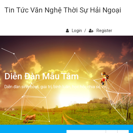
Tin Tức Văn Nghệ Thời Sự Hải Ngoại
Login
/
Register
Diễn Đàn Mẫu Tâm
Diễn đàn sinh hoạt, giải trí, bình luân, học hỏi, chia sẻ, vv.