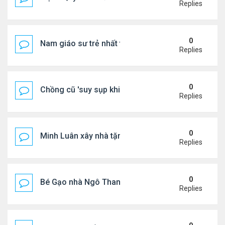
Replies
0
Nam giáo sư trẻ nhất thế giới ở tuổi 18
Replies
0
Chồng cũ 'suy sụp khi biết tin Nicole Kidman có tìn
Replies
0
Minh Luân xây nhà tặng cha mẹ
Replies
0
Bé Gạo nhà Ngô Thanh Vân dễ thương trong tiệc th
Replies