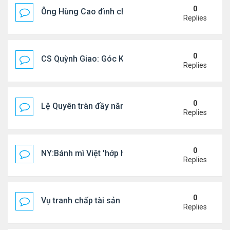
0
Ông Hùng Cao đình chỉ công tác quan chức 'nói 
Replies
0
CS Quỳnh Giao: Góc Khuất Của Căn Bệnh Đoạt Mạn
Replies
0
Lệ Quyên tràn đầy năng lượng tại Mỹ
Replies
0
NY:Bánh mì Việt 'hớp hồn' thực khách Mỹ
Replies
0
Vụ tranh chấp tài sản của dv Đức Tiến
Replies