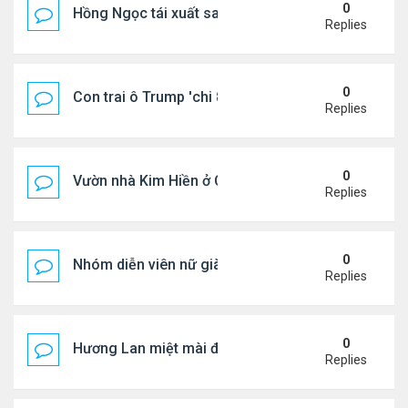
0
Hồng Ngọc tái xuất sau nhiều năm ở ẩn
Replies
0
Con trai ô Trump 'chi 8.5 triệu để xóa ràng buộc vớ
Replies
0
Vườn nhà Kim Hiền ở California
Replies
0
Nhóm diễn viên nữ giàu nhất thế giới
Replies
0
Hương Lan miệt mài đi hát ở tuổi 70
Replies