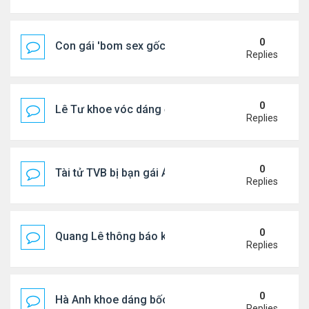
0
Con gái 'bom sex gốc Việt' đón tuổi 18
Replies
0
Lê Tư khoe vóc dáng ở châu Âu
Replies
0
Tài tử TVB bị bạn gái Á hậu phản bội giờ ra sao?
Replies
0
Quang Lê thông báo khẩn cấp
Replies
0
Hà Anh khoe dáng bốc lửa của ở Maldives
Replies