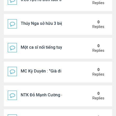
Replies
0
Thúy Nga sở hữu 3 biệt thự triệu USD ở Mỹ
Replies
0
Một ca sĩ nổi tiếng tuyên bố không thu tiền tác qu
Replies
0
MC Kỳ Duyên : "Già đi cũng là một đặc ân"
Replies
0
NTK Đỗ Mạnh Cường chi 100 triệu đồng thuê...
Replies