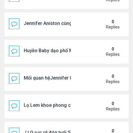
0
Jennifer Aniston cùng bạn trai nghỉ dưỡng trên du
Replies
0
Huyền Baby dạo phố Mỹ
Replies
0
Mối quan hệJennifer Garner và mẹ chồng cũ
Replies
0
Lọ Lem khoe phong cách ở New York
Replies
0
J.LO rực rỡ đón tuổi 57 trên đất Âu