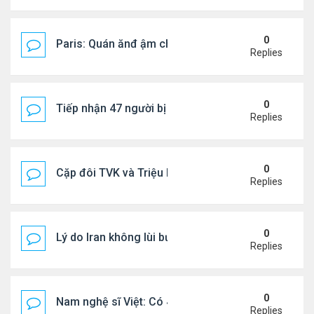
0
Paris: Quán ănđ ậm chất Việt đông kín khách chờ
Replies
0
Tiếp nhận 47 người bị Mỹ trục xuất, Công an khuy
Replies
0
Cặp đôi TVK và Triệu Mẫn được yêu thích nhất
Replies
0
Lý do Iran không lùi bước trước lời đe dọa của ôn
Replies
0
Nam nghệ sĩ Việt: Có 4 nhà ở Pháp, sống gần tháp E
Replies