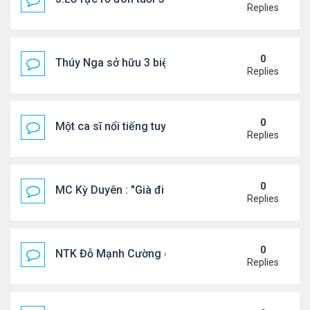
Replies
0
Thúy Nga sở hữu 3 biệt thự triệu USD ở Mỹ
Replies
0
Một ca sĩ nổi tiếng tuyên bố không thu tiền tác qu
Replies
0
MC Kỳ Duyên : "Già đi cũng là một đặc ân"
Replies
0
NTK Đỗ Mạnh Cường chi 100 triệu đồng thuê...
Replies