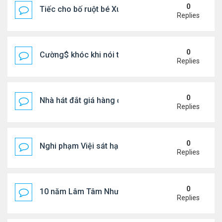
0
Tiếc cho bố ruột bé Xuân Mai ở Mỹ
Replies
0
Cường$ khóc khi nói thật về hôn nhân
Replies
0
Nhà hát đắt giá hàng đầu tg ở VN
Replies
0
Nghi phạm Việi sát hại cụ bà 91 tuổi, phi tang xác 
Replies
0
10 năm Lâm Tâm Như - Hoắc Kiến Hoa
Replies