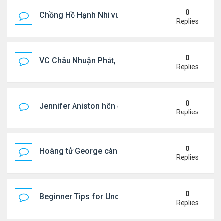
0
Chồng Hồ Hạnh Nhi vui vẻ ôm người cũ của vợ
Replies
0
VC Châu Nhuận Phát, Lưu Gia Linh viếng vợ cũ ..
Replies
0
Jennifer Aniston hôn đắm đuối bạn trai trên du th
Replies
0
Hoàng tử George càng lớn càng điển trai
Replies
0
Beginner Tips for Understanding Diablo 4 Items 
Replies