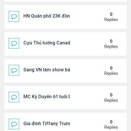
0
HN:Quán phở 23K đồng một bát, 7 năm không tăng
Replies
0
Cựu Thủ tướng Canada thoa kem chống nắng cho 
Replies
0
Sang VN làm show bán vé giá "trên trời"
Replies
0
MC Kỳ Duyên 61 tuổi bị soi nhan sắc khi livestrea
Replies
0
Gia đình Tiffany Trump đi nghỉ ở Spain
Replies