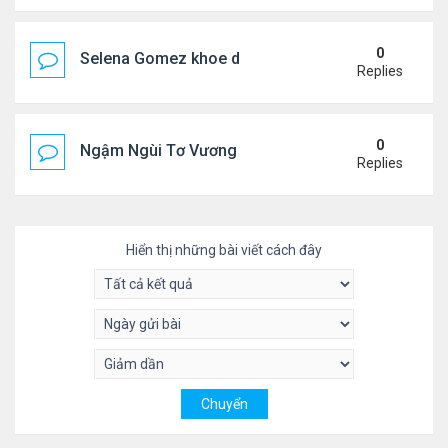
0
Selena Gomez khoe dáng mừng sinh nhật
Replies
0
Ngậm Ngùi Tơ Vương - Video YouTube ngâm bài th
Replies
Hiển thị những bài viết cách đây