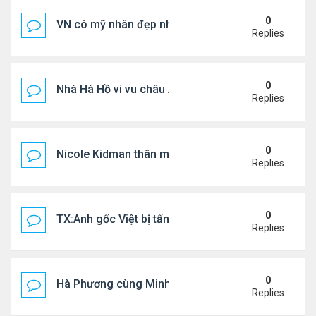
0
VN có mỹ nhân đẹp như búp bê bỏ showbiz lấy thi
Replies
0
Nhà Hà Hồ vi vu châu Âu
Replies
0
Nicole Kidman thân mật bên bf doanh nhân
Replies
0
TX:Anh gốc Việt bị tấn công dã man, khó qua khỏi
Replies
0
Hà Phương cùng Minh Tuyết đi sự kiện
Replies