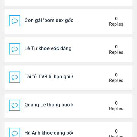
0
Con gái 'bom sex gốc Việt' đón tuổi 18
Replies
0
Lê Tư khoe vóc dáng ở châu Âu
Replies
0
Tài tử TVB bị bạn gái Á hậu phản bội giờ ra sao?
Replies
0
Quang Lê thông báo khẩn cấp
Replies
0
Hà Anh khoe dáng bốc lửa của ở Maldives
Replies