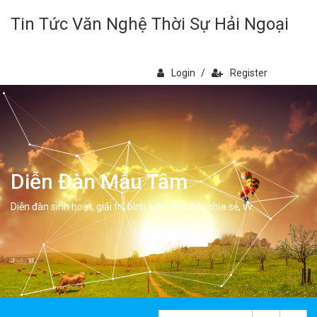
Tin Tức Văn Nghệ Thời Sự Hải Ngoại
Login
/
Register
Diễn Đàn Mẫu Tâm
Diễn đàn sinh hoạt, giải trí, bình luân, học hỏi, chia sẻ, vv.