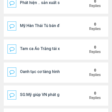
0
Phát hiện .. sản xuất sữa 'pha bột giặt'
Replies
0
Mỹ:Hàn Thái Tú bán đồ ăn online mưu sinh
Replies
0
Tam ca Áo Trắng tái xuất trên sân khấu
Replies
0
Oanh tạc cơ tàng hình đáng sợ nhất thế giới
Replies
0
SG:Mỹ giúp VN phát giác xưởng sản xuất giày Nike
Replies