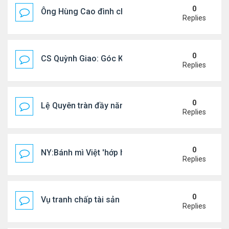
0
Ông Hùng Cao đình chỉ công tác quan chức 'nói 
Replies
0
CS Quỳnh Giao: Góc Khuất Của Căn Bệnh Đoạt Mạn
Replies
0
Lệ Quyên tràn đầy năng lượng tại Mỹ
Replies
0
NY:Bánh mì Việt 'hớp hồn' thực khách Mỹ
Replies
0
Vụ tranh chấp tài sản của dv Đức Tiến
Replies