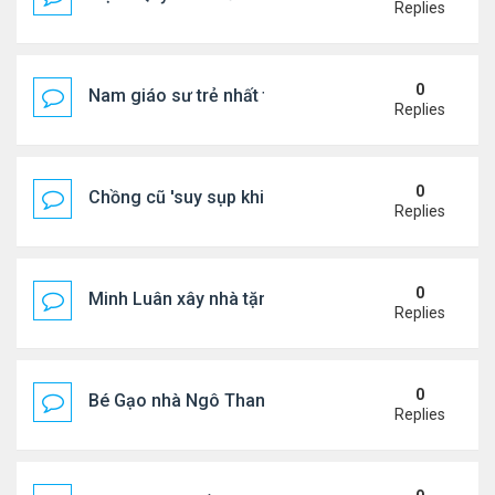
Replies
0
Nam giáo sư trẻ nhất thế giới ở tuổi 18
Replies
0
Chồng cũ 'suy sụp khi biết tin Nicole Kidman có tìn
Replies
0
Minh Luân xây nhà tặng cha mẹ
Replies
0
Bé Gạo nhà Ngô Thanh Vân dễ thương trong tiệc th
Replies