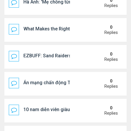
0
Hà Anh: 'Mẹ chồng từng ngạc nhiên vì tôi luôn trả ti
Replies
0
What Makes the Right Retail POS Matter?
Replies
0
EZBUFF: Sand Raiders of Sophie Farming Guide: B
Replies
0
Án mạng chấn động Thái lan: hai chị em người Nga b
Replies
0
10 nam diễn viên giàu nhất Trung Quốc 2026
Replies