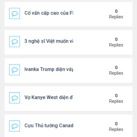
0
Cố vấn cấp cao của FIFA từ chức để phán đối 'bán
Replies
0
3 nghệ sĩ Việt muốn về VN nhưng số phận an bài ở
Replies
0
Ivanka Trump diện váy hở eo táo bạo, khoe vòng h
Replies
0
Vợ Kanye West diện đồ xẻ bạo, dự tiệc ở đảo Ibiza
Replies
0
Cựu Thủ tướng Canada đắm đuối khóa môi Katy Per
Replies