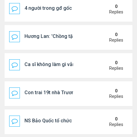
0
4 người trong gđ gốc Việt thiệt mạng vì tai nạn xe 
Replies
0
Hương Lan: 'Chồng tặng tôi khu vườn tình yêu'
Replies
0
Ca sĩ không làm gì vẫn kiếm được 400 triệu đồng/
Replies
0
Con trai 19t nhà Trương Bá Chi - Tạ Đình Phong
Replies
0
NS Bảo Quốc tổ chức sn cho bà xã
Replies