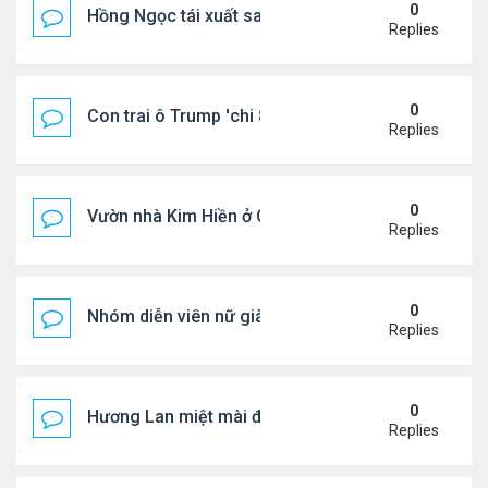
0
Hồng Ngọc tái xuất sau nhiều năm ở ẩn
Replies
0
Con trai ô Trump 'chi 8.5 triệu để xóa ràng buộc vớ
Replies
0
Vườn nhà Kim Hiền ở California
Replies
0
Nhóm diễn viên nữ giàu nhất thế giới
Replies
0
Hương Lan miệt mài đi hát ở tuổi 70
Replies