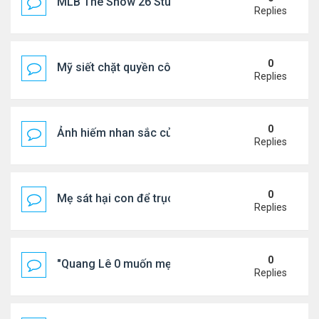
MLB The Show 26 Stubs Tips for Efficient Market
Replies
0
Mỹ siết chặt quyền công dân theo nơi sinh, mở rộn
Replies
0
Ảnh hiếm nhan sắc của Thẩm Thuý Hằng
Replies
0
Mẹ sát hại con để trục lợi bảo hiểm
Replies
0
"Quang Lê 0 muốn mẹ thua kém người khác"
Replies