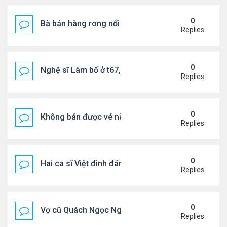
0
Bà bán hàng rong nổi tiếng bị tịch thu quang gánh
Replies
0
Nghệ sĩ Làm bố ở t67, mê dưỡng da chẳng kém sa
Replies
0
Không bán được vé nào, 1 phim Việt rời rạp
Replies
0
Hai ca sĩ Việt đình đám không phải vợ chồng vẫn 
Replies
0
Vợ cũ Quách Ngọc Ngoan: "Tôi sắp 50, liệu có đá
Replies