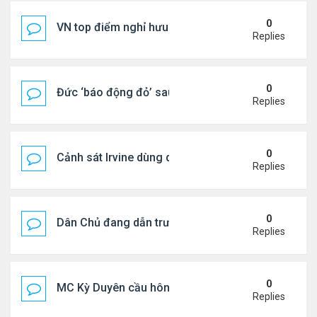
0
VN top điểm nghỉ hưu lý tưởng cho người Mỹ
Replies
0
Đức ‘báo động đỏ’ sau vụ phát hiện UAV mang chấ
Replies
0
Cảnh sát Irvine dùng drone bắt kẻ trộm trong Wal
Replies
0
Dân Chủ đang dẫn trước Cộng Hòa trong các cuộc
Replies
0
MC Kỳ Duyên cầu hôn lại chồng cũ
Replies