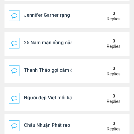
0
Jennifer Garner rạng rỡ bên bạn trai kém 6 tuổi
Replies
0
25 Năm mặn nồng của 'Điệp viên 007'
Replies
0
Thanh Thảo gợi cảm ở tuổi 49
Replies
0
Người đẹp Việt mổi bật giữa dàn sao châu Á
Replies
0
Châu Nhuận Phát rao bán tài sản
Replies