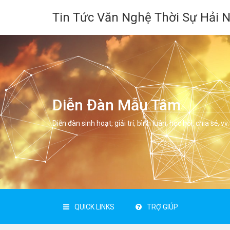
Tin Tức Văn Nghệ Thời Sự Hải 
Diễn Đàn Mẫu Tâm
Diễn đàn sinh hoạt, giải trí, bình luân, học hỏi, chia sẻ, vv.
QUICK LINKS
TRỢ GIÚP