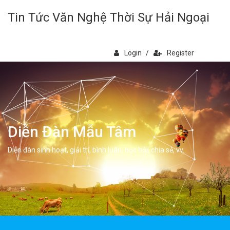
Tin Tức Văn Nghệ Thời Sự Hải Ngoại
Login
/
Register
Diễn Đàn Mẫu Tâm
Diễn đàn sinh hoạt, giải trí, bình luân, học hỏi, chia sẻ, vv.