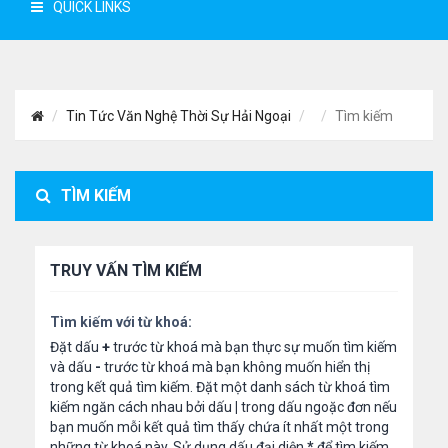
QUICK LINKS
Tin Tức Văn Nghệ Thời Sự Hải Ngoại
Tìm kiếm
TÌM KIẾM
TRUY VẤN TÌM KIẾM
Tìm kiếm với từ khoá:
Đặt dấu
+
trước từ khoá mà bạn thực sự muốn tìm kiếm
và dấu
-
trước từ khoá mà bạn không muốn hiển thị
trong kết quả tìm kiếm. Đặt một danh sách từ khoá tìm
kiếm ngăn cách nhau bởi dấu
|
trong dấu ngoặc đơn nếu
bạn muốn mỗi kết quả tìm thấy chứa ít nhất một trong
những từ khoá này. Sử dụng dấu đại diện
*
để tìm kiếm