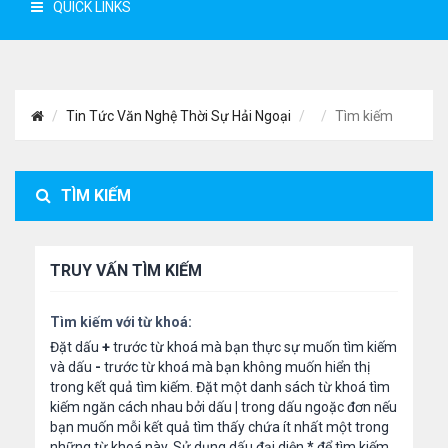
QUICK LINKS
Tin Tức Văn Nghệ Thời Sự Hải Ngoại
Tìm kiếm
TÌM KIẾM
TRUY VẤN TÌM KIẾM
Tìm kiếm với từ khoá:
Đặt dấu
+
trước từ khoá mà bạn thực sự muốn tìm kiếm
và dấu
-
trước từ khoá mà bạn không muốn hiển thị
trong kết quả tìm kiếm. Đặt một danh sách từ khoá tìm
kiếm ngăn cách nhau bởi dấu
|
trong dấu ngoặc đơn nếu
bạn muốn mỗi kết quả tìm thấy chứa ít nhất một trong
những từ khoá này. Sử dụng dấu đại diện
*
để tìm kiếm