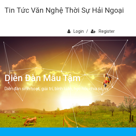
Tin Tức Văn Nghệ Thời Sự Hải Ngoại
Login
/
Register
Diễn Đàn Mẫu Tâm
Diễn đàn sinh hoạt, giải trí, bình luân, học hỏi, chia sẻ, vv.