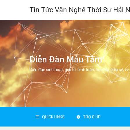
Tin Tức Văn Nghệ Thời Sự Hải 
Diễn Đàn Mẫu Tâm
Diễn đàn sinh hoạt, giải trí, bình luân, học hỏi, chia sẻ, vv.
QUICK LINKS
TRỢ GIÚP