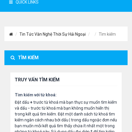
QUICK LINKS
Tin Tức Văn Nghệ Thời Sự Hải Ngoại
Tìm kiếm
TÌM KIẾM
TRUY VẤN TÌM KIẾM
Tìm kiếm với từ khoá:
Đặt dấu
+
trước từ khoá mà bạn thực sự muốn tìm kiếm
và dấu
-
trước từ khoá mà bạn không muốn hiển thị
trong kết quả tìm kiếm. Đặt một danh sách từ khoá tìm
kiếm ngăn cách nhau bởi dấu
|
trong dấu ngoặc đơn nếu
bạn muốn mỗi kết quả tìm thấy chứa ít nhất một trong
những từ khoá này. Sử dụng dấu đại diện
*
để tìm kiếm