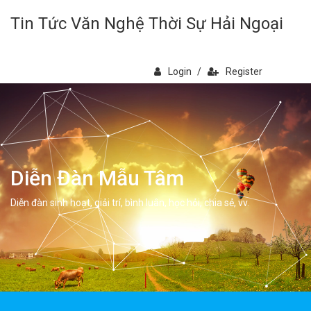
Tin Tức Văn Nghệ Thời Sự Hải Ngoại
Login
/
Register
Diễn Đàn Mẫu Tâm
Diễn đàn sinh hoạt, giải trí, bình luân, học hỏi, chia sẻ, vv.