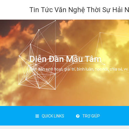
Tin Tức Văn Nghệ Thời Sự Hải 
Diễn Đàn Mẫu Tâm
Diễn đàn sinh hoạt, giải trí, bình luân, học hỏi, chia sẻ, vv.
QUICK LINKS
TRỢ GIÚP