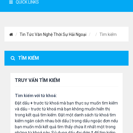
QUICK LINKS
Tin Tức Văn Nghệ Thời Sự Hải Ngoại
Tìm kiếm
TÌM KIẾM
TRUY VẤN TÌM KIẾM
Tìm kiếm với từ khoá:
Đặt dấu
+
trước từ khoá mà bạn thực sự muốn tìm kiếm
và dấu
-
trước từ khoá mà bạn không muốn hiển thị
trong kết quả tìm kiếm. Đặt một danh sách từ khoá tìm
kiếm ngăn cách nhau bởi dấu
|
trong dấu ngoặc đơn nếu
bạn muốn mỗi kết quả tìm thấy chứa ít nhất một trong
những từ khoá này. Sử dụng dấu đại diện
*
để tìm kiếm