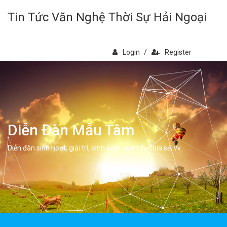
Tin Tức Văn Nghệ Thời Sự Hải Ngoại
Login
/
Register
Diễn Đàn Mẫu Tâm
Diễn đàn sinh hoạt, giải trí, bình luân, học hỏi, chia sẻ, vv.