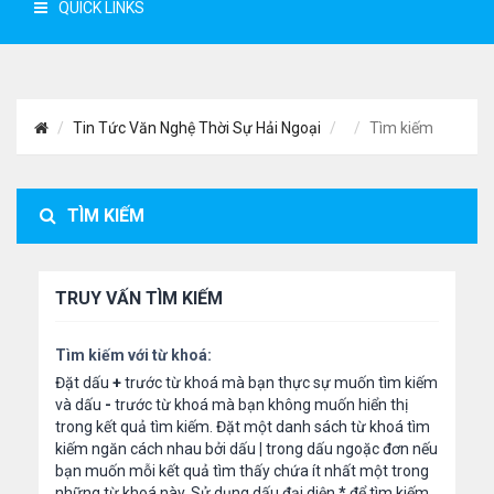
QUICK LINKS
Tin Tức Văn Nghệ Thời Sự Hải Ngoại
Tìm kiếm
TÌM KIẾM
TRUY VẤN TÌM KIẾM
Tìm kiếm với từ khoá:
Đặt dấu
+
trước từ khoá mà bạn thực sự muốn tìm kiếm
và dấu
-
trước từ khoá mà bạn không muốn hiển thị
trong kết quả tìm kiếm. Đặt một danh sách từ khoá tìm
kiếm ngăn cách nhau bởi dấu
|
trong dấu ngoặc đơn nếu
bạn muốn mỗi kết quả tìm thấy chứa ít nhất một trong
những từ khoá này. Sử dụng dấu đại diện
*
để tìm kiếm