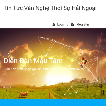
Tin Tức Văn Nghệ Thời Sự Hải Ngoại
Login
/
Register
Diễn Đàn Mẫu Tâm
Diễn đàn sinh hoạt, giải trí, bình luân, học hỏi, chia sẻ, vv.