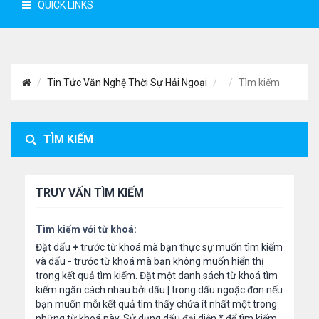
QUICK LINKS
Tin Tức Văn Nghệ Thời Sự Hải Ngoại
Tìm kiếm
TÌM KIẾM
TRUY VẤN TÌM KIẾM
Tìm kiếm với từ khoá:
Đặt dấu
+
trước từ khoá mà bạn thực sự muốn tìm kiếm
và dấu
-
trước từ khoá mà bạn không muốn hiển thị
trong kết quả tìm kiếm. Đặt một danh sách từ khoá tìm
kiếm ngăn cách nhau bởi dấu
|
trong dấu ngoặc đơn nếu
bạn muốn mỗi kết quả tìm thấy chứa ít nhất một trong
những từ khoá này. Sử dụng dấu đại diện
*
để tìm kiếm