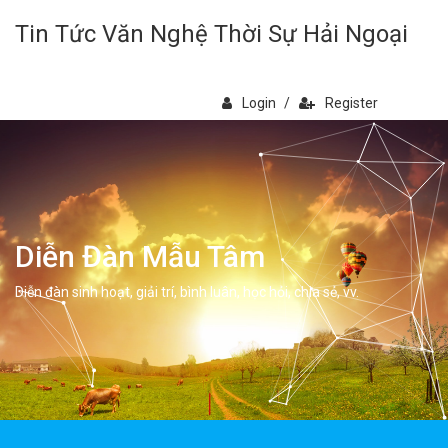
Tin Tức Văn Nghệ Thời Sự Hải Ngoại
Login
/
Register
Diễn Đàn Mẫu Tâm
Diễn đàn sinh hoạt, giải trí, bình luân, học hỏi, chia sẻ, vv.