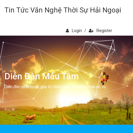
Tin Tức Văn Nghệ Thời Sự Hải Ngoại
Login
/
Register
Diễn Đàn Mẫu Tâm
Diễn đàn sinh hoạt, giải trí, bình luân, học hỏi, chia sẻ, vv.