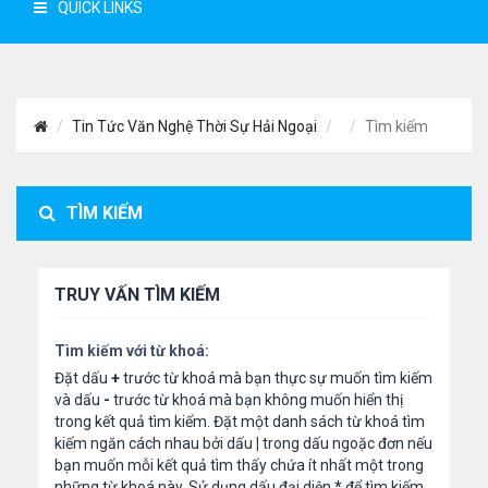
QUICK LINKS
Tin Tức Văn Nghệ Thời Sự Hải Ngoại
Tìm kiếm
TÌM KIẾM
TRUY VẤN TÌM KIẾM
Tìm kiếm với từ khoá:
Đặt dấu
+
trước từ khoá mà bạn thực sự muốn tìm kiếm
và dấu
-
trước từ khoá mà bạn không muốn hiển thị
trong kết quả tìm kiếm. Đặt một danh sách từ khoá tìm
kiếm ngăn cách nhau bởi dấu
|
trong dấu ngoặc đơn nếu
bạn muốn mỗi kết quả tìm thấy chứa ít nhất một trong
những từ khoá này. Sử dụng dấu đại diện
*
để tìm kiếm