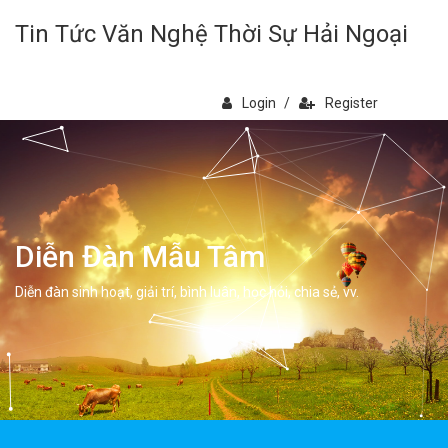
Tin Tức Văn Nghệ Thời Sự Hải Ngoại
Login
/
Register
Diễn Đàn Mẫu Tâm
Diễn đàn sinh hoạt, giải trí, bình luân, học hỏi, chia sẻ, vv.