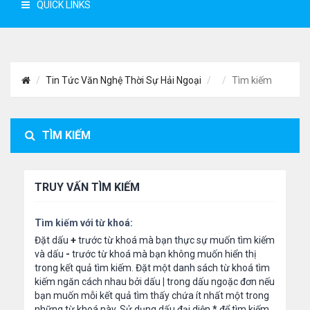
QUICK LINKS
Tin Tức Văn Nghệ Thời Sự Hải Ngoại
Tìm kiếm
TÌM KIẾM
TRUY VẤN TÌM KIẾM
Tìm kiếm với từ khoá:
Đặt dấu
+
trước từ khoá mà bạn thực sự muốn tìm kiếm
và dấu
-
trước từ khoá mà bạn không muốn hiển thị
trong kết quả tìm kiếm. Đặt một danh sách từ khoá tìm
kiếm ngăn cách nhau bởi dấu
|
trong dấu ngoặc đơn nếu
bạn muốn mỗi kết quả tìm thấy chứa ít nhất một trong
những từ khoá này. Sử dụng dấu đại diện
*
để tìm kiếm