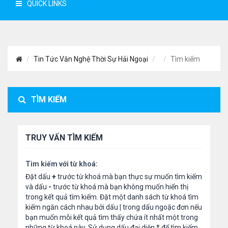
QUICK LINKS
Tin Tức Văn Nghệ Thời Sự Hải Ngoại
Tìm kiếm
TÌM KIẾM
TRUY VẤN TÌM KIẾM
Tìm kiếm với từ khoá:
Đặt dấu
+
trước từ khoá mà bạn thực sự muốn tìm kiếm
và dấu
-
trước từ khoá mà bạn không muốn hiển thị
trong kết quả tìm kiếm. Đặt một danh sách từ khoá tìm
kiếm ngăn cách nhau bởi dấu
|
trong dấu ngoặc đơn nếu
bạn muốn mỗi kết quả tìm thấy chứa ít nhất một trong
những từ khoá này. Sử dụng dấu đại diện
*
để tìm kiếm