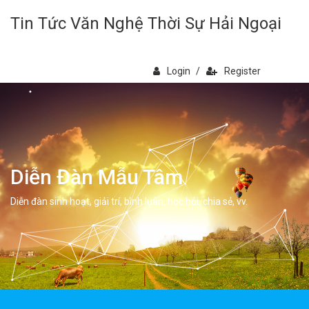
Tin Tức Văn Nghệ Thời Sự Hải Ngoại
Login
/
Register
Diễn Đàn Mẫu Tâm
Diễn đàn sinh hoạt, giải trí, bình luân, học hỏi, chia sẻ, vv.