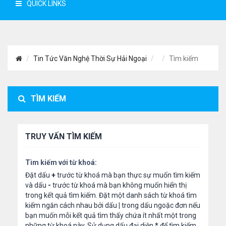
QUICK LINKS
Tin Tức Văn Nghệ Thời Sự Hải Ngoại
Tìm kiếm
TÌM KIẾM
TRUY VẤN TÌM KIẾM
Tìm kiếm với từ khoá:
Đặt dấu
+
trước từ khoá mà bạn thực sự muốn tìm kiếm
và dấu
-
trước từ khoá mà bạn không muốn hiển thị
trong kết quả tìm kiếm. Đặt một danh sách từ khoá tìm
kiếm ngăn cách nhau bởi dấu
|
trong dấu ngoặc đơn nếu
bạn muốn mỗi kết quả tìm thấy chứa ít nhất một trong
những từ khoá này. Sử dụng dấu đại diện
*
để tìm kiếm