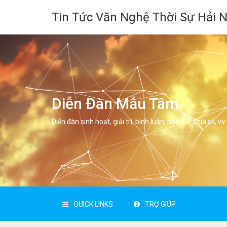
Tin Tức Văn Nghệ Thời Sự Hải 
Diễn Đàn Mẫu Tâm
Diễn đàn sinh hoạt, giải trí, bình luân, học hỏi, chia sẻ, vv.
QUICK LINKS
TRỢ GIÚP