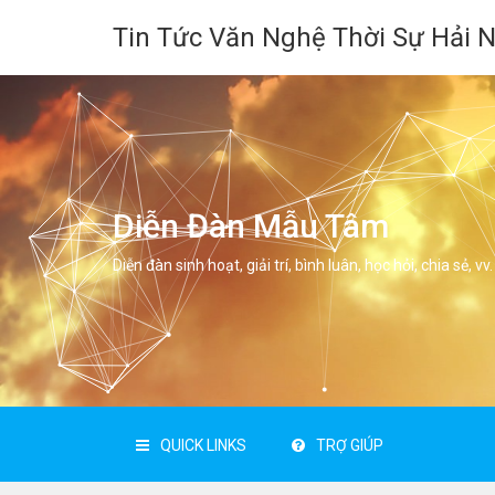
Tin Tức Văn Nghệ Thời Sự Hải 
Diễn Đàn Mẫu Tâm
Diễn đàn sinh hoạt, giải trí, bình luân, học hỏi, chia sẻ, vv.
QUICK LINKS
TRỢ GIÚP