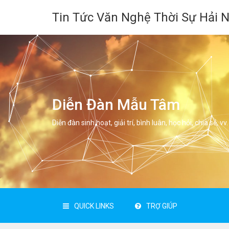
Tin Tức Văn Nghệ Thời Sự Hải 
Diễn Đàn Mẫu Tâm
Diễn đàn sinh hoạt, giải trí, bình luân, học hỏi, chia sẻ, vv.
QUICK LINKS
TRỢ GIÚP