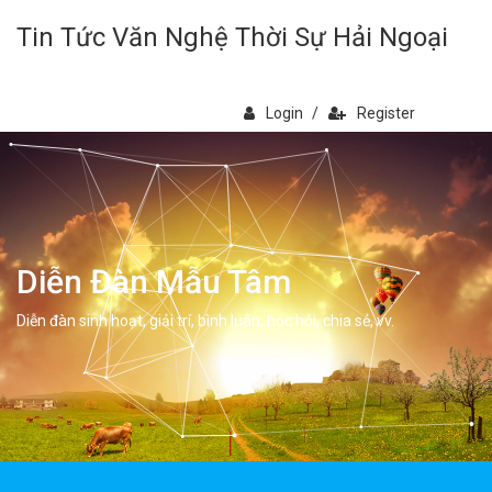
Tin Tức Văn Nghệ Thời Sự Hải Ngoại
Login
/
Register
Diễn Đàn Mẫu Tâm
Diễn đàn sinh hoạt, giải trí, bình luân, học hỏi, chia sẻ, vv.