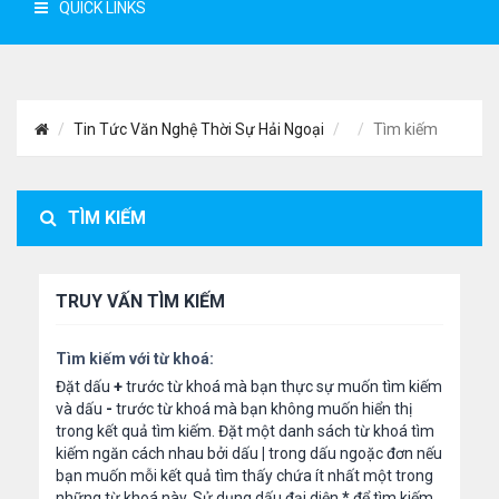
QUICK LINKS
Tin Tức Văn Nghệ Thời Sự Hải Ngoại
Tìm kiếm
TÌM KIẾM
TRUY VẤN TÌM KIẾM
Tìm kiếm với từ khoá:
Đặt dấu
+
trước từ khoá mà bạn thực sự muốn tìm kiếm
và dấu
-
trước từ khoá mà bạn không muốn hiển thị
trong kết quả tìm kiếm. Đặt một danh sách từ khoá tìm
kiếm ngăn cách nhau bởi dấu
|
trong dấu ngoặc đơn nếu
bạn muốn mỗi kết quả tìm thấy chứa ít nhất một trong
những từ khoá này. Sử dụng dấu đại diện
*
để tìm kiếm