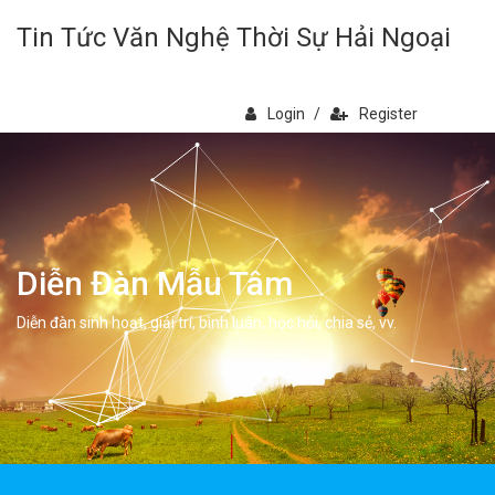
Tin Tức Văn Nghệ Thời Sự Hải Ngoại
Login
/
Register
Diễn Đàn Mẫu Tâm
Diễn đàn sinh hoạt, giải trí, bình luân, học hỏi, chia sẻ, vv.