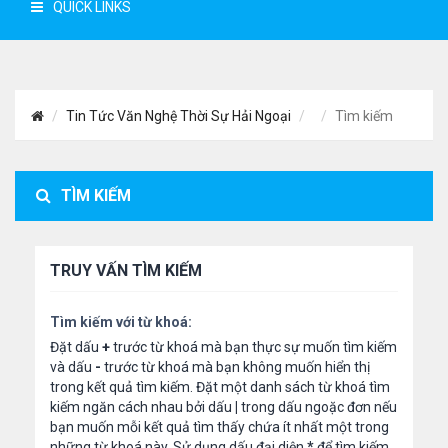
QUICK LINKS
Tin Tức Văn Nghệ Thời Sự Hải Ngoại
Tìm kiếm
TÌM KIẾM
TRUY VẤN TÌM KIẾM
Tìm kiếm với từ khoá:
Đặt dấu
+
trước từ khoá mà bạn thực sự muốn tìm kiếm
và dấu
-
trước từ khoá mà bạn không muốn hiển thị
trong kết quả tìm kiếm. Đặt một danh sách từ khoá tìm
kiếm ngăn cách nhau bởi dấu
|
trong dấu ngoặc đơn nếu
bạn muốn mỗi kết quả tìm thấy chứa ít nhất một trong
những từ khoá này. Sử dụng dấu đại diện
*
để tìm kiếm