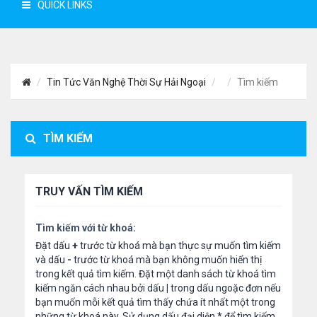
QUICK LINKS
Tin Tức Văn Nghệ Thời Sự Hải Ngoại
Tìm kiếm
TÌM KIẾM
TRUY VẤN TÌM KIẾM
Tìm kiếm với từ khoá:
Đặt dấu
+
trước từ khoá mà bạn thực sự muốn tìm kiếm
và dấu
-
trước từ khoá mà bạn không muốn hiển thị
trong kết quả tìm kiếm. Đặt một danh sách từ khoá tìm
kiếm ngăn cách nhau bởi dấu
|
trong dấu ngoặc đơn nếu
bạn muốn mỗi kết quả tìm thấy chứa ít nhất một trong
những từ khoá này. Sử dụng dấu đại diện
*
để tìm kiếm