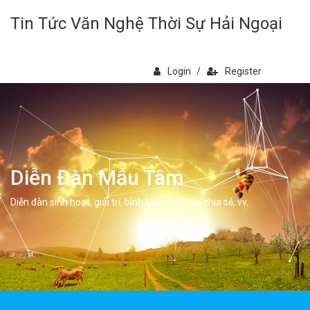
Tin Tức Văn Nghệ Thời Sự Hải Ngoại
Login
/
Register
Diễn Đàn Mẫu Tâm
Diễn đàn sinh hoạt, giải trí, bình luân, học hỏi, chia sẻ, vv.