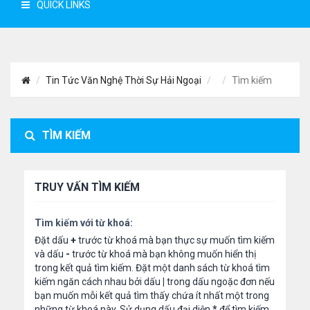
QUICK LINKS
Tin Tức Văn Nghệ Thời Sự Hải Ngoại
Tìm kiếm
TÌM KIẾM
TRUY VẤN TÌM KIẾM
Tìm kiếm với từ khoá:
Đặt dấu
+
trước từ khoá mà bạn thực sự muốn tìm kiếm
và dấu
-
trước từ khoá mà bạn không muốn hiển thị
trong kết quả tìm kiếm. Đặt một danh sách từ khoá tìm
kiếm ngăn cách nhau bởi dấu
|
trong dấu ngoặc đơn nếu
bạn muốn mỗi kết quả tìm thấy chứa ít nhất một trong
những từ khoá này. Sử dụng dấu đại diện
*
để tìm kiếm