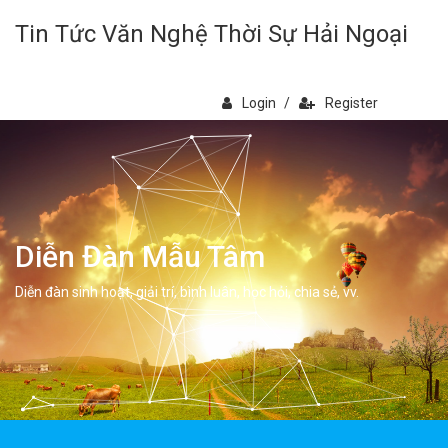
Tin Tức Văn Nghệ Thời Sự Hải Ngoại
Login
/
Register
Diễn Đàn Mẫu Tâm
Diễn đàn sinh hoạt, giải trí, bình luân, học hỏi, chia sẻ, vv.