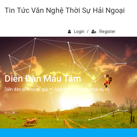
Tin Tức Văn Nghệ Thời Sự Hải Ngoại
Login
/
Register
Diễn Đàn Mẫu Tâm
Diễn đàn sinh hoạt, giải trí, bình luân, học hỏi, chia sẻ, vv.