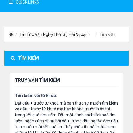
QUICK LINKS
Tin Tức Văn Nghệ Thời Sự Hải Ngoại
Tìm kiếm
TÌM KIẾM
TRUY VẤN TÌM KIẾM
Tìm kiếm với từ khoá:
Đặt dấu
+
trước từ khoá mà bạn thực sự muốn tìm kiếm
và dấu
-
trước từ khoá mà bạn không muốn hiển thị
trong kết quả tìm kiếm. Đặt một danh sách từ khoá tìm
kiếm ngăn cách nhau bởi dấu
|
trong dấu ngoặc đơn nếu
bạn muốn mỗi kết quả tìm thấy chứa ít nhất một trong
những từ khoá này. Sử dụng dấu đại diện
*
để tìm kiếm