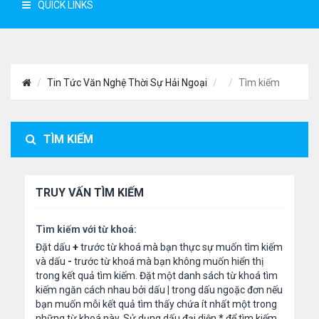
QUICK LINKS
Tin Tức Văn Nghệ Thời Sự Hải Ngoại
Tìm kiếm
TÌM KIẾM
TRUY VẤN TÌM KIẾM
Tìm kiếm với từ khoá:
Đặt dấu
+
trước từ khoá mà bạn thực sự muốn tìm kiếm
và dấu
-
trước từ khoá mà bạn không muốn hiển thị
trong kết quả tìm kiếm. Đặt một danh sách từ khoá tìm
kiếm ngăn cách nhau bởi dấu
|
trong dấu ngoặc đơn nếu
bạn muốn mỗi kết quả tìm thấy chứa ít nhất một trong
những từ khoá này. Sử dụng dấu đại diện
*
để tìm kiếm