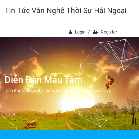
Tin Tức Văn Nghệ Thời Sự Hải Ngoại
Login
/
Register
Diễn Đàn Mẫu Tâm
Diễn đàn sinh hoạt, giải trí, bình luân, học hỏi, chia sẻ, vv.