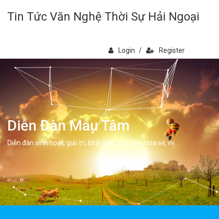
Tin Tức Văn Nghệ Thời Sự Hải Ngoại
Login
/
Register
Diễn Đàn Mẫu Tâm
Diễn đàn sinh hoạt, giải trí, bình luân, học hỏi, chia sẻ, vv.