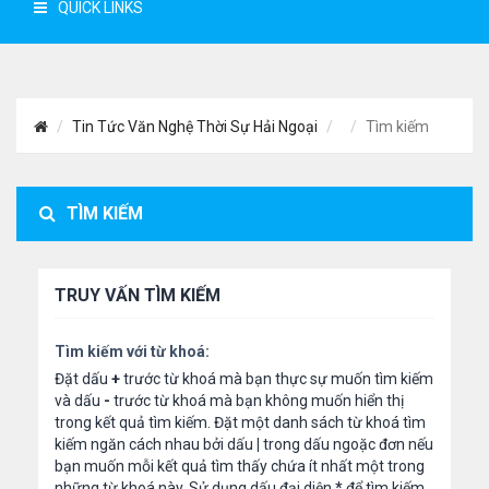
QUICK LINKS
Tin Tức Văn Nghệ Thời Sự Hải Ngoại
Tìm kiếm
TÌM KIẾM
TRUY VẤN TÌM KIẾM
Tìm kiếm với từ khoá:
Đặt dấu
+
trước từ khoá mà bạn thực sự muốn tìm kiếm
và dấu
-
trước từ khoá mà bạn không muốn hiển thị
trong kết quả tìm kiếm. Đặt một danh sách từ khoá tìm
kiếm ngăn cách nhau bởi dấu
|
trong dấu ngoặc đơn nếu
bạn muốn mỗi kết quả tìm thấy chứa ít nhất một trong
những từ khoá này. Sử dụng dấu đại diện
*
để tìm kiếm