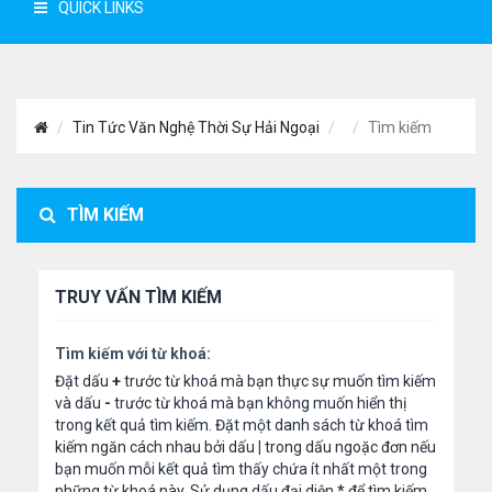
QUICK LINKS
Tin Tức Văn Nghệ Thời Sự Hải Ngoại
Tìm kiếm
TÌM KIẾM
TRUY VẤN TÌM KIẾM
Tìm kiếm với từ khoá:
Đặt dấu
+
trước từ khoá mà bạn thực sự muốn tìm kiếm
và dấu
-
trước từ khoá mà bạn không muốn hiển thị
trong kết quả tìm kiếm. Đặt một danh sách từ khoá tìm
kiếm ngăn cách nhau bởi dấu
|
trong dấu ngoặc đơn nếu
bạn muốn mỗi kết quả tìm thấy chứa ít nhất một trong
những từ khoá này. Sử dụng dấu đại diện
*
để tìm kiếm