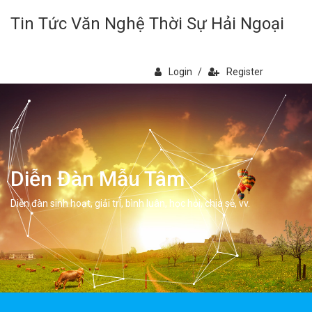
Tin Tức Văn Nghệ Thời Sự Hải Ngoại
Login
/
Register
Diễn Đàn Mẫu Tâm
Diễn đàn sinh hoạt, giải trí, bình luân, học hỏi, chia sẻ, vv.