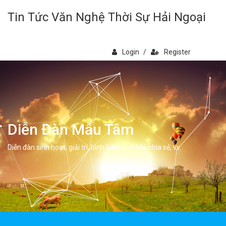
Tin Tức Văn Nghệ Thời Sự Hải Ngoại
Login
/
Register
Diễn Đàn Mẫu Tâm
Diễn đàn sinh hoạt, giải trí, bình luân, học hỏi, chia sẻ, vv.