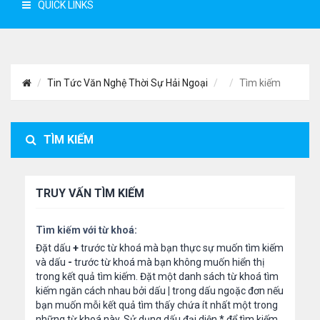
QUICK LINKS
Tin Tức Văn Nghệ Thời Sự Hải Ngoại
Tìm kiếm
TÌM KIẾM
TRUY VẤN TÌM KIẾM
Tìm kiếm với từ khoá:
Đặt dấu
+
trước từ khoá mà bạn thực sự muốn tìm kiếm
và dấu
-
trước từ khoá mà bạn không muốn hiển thị
trong kết quả tìm kiếm. Đặt một danh sách từ khoá tìm
kiếm ngăn cách nhau bởi dấu
|
trong dấu ngoặc đơn nếu
bạn muốn mỗi kết quả tìm thấy chứa ít nhất một trong
những từ khoá này. Sử dụng dấu đại diện
*
để tìm kiếm