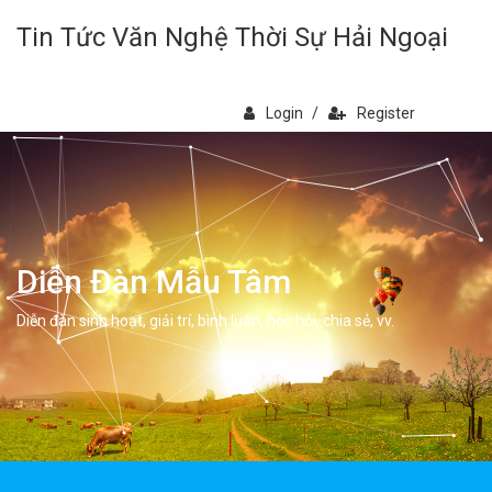
Tin Tức Văn Nghệ Thời Sự Hải Ngoại
Login
/
Register
Diễn Đàn Mẫu Tâm
Diễn đàn sinh hoạt, giải trí, bình luân, học hỏi, chia sẻ, vv.