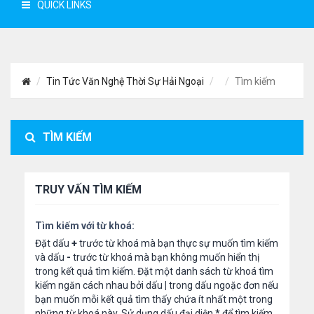
QUICK LINKS
Tin Tức Văn Nghệ Thời Sự Hải Ngoại
Tìm kiếm
TÌM KIẾM
TRUY VẤN TÌM KIẾM
Tìm kiếm với từ khoá:
Đặt dấu
+
trước từ khoá mà bạn thực sự muốn tìm kiếm
và dấu
-
trước từ khoá mà bạn không muốn hiển thị
trong kết quả tìm kiếm. Đặt một danh sách từ khoá tìm
kiếm ngăn cách nhau bởi dấu
|
trong dấu ngoặc đơn nếu
bạn muốn mỗi kết quả tìm thấy chứa ít nhất một trong
những từ khoá này. Sử dụng dấu đại diện
*
để tìm kiếm