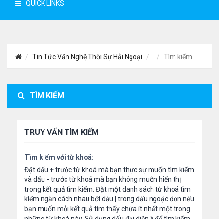
QUICK LINKS
Tin Tức Văn Nghệ Thời Sự Hải Ngoại
Tìm kiếm
TÌM KIẾM
TRUY VẤN TÌM KIẾM
Tìm kiếm với từ khoá:
Đặt dấu
+
trước từ khoá mà bạn thực sự muốn tìm kiếm
và dấu
-
trước từ khoá mà bạn không muốn hiển thị
trong kết quả tìm kiếm. Đặt một danh sách từ khoá tìm
kiếm ngăn cách nhau bởi dấu
|
trong dấu ngoặc đơn nếu
bạn muốn mỗi kết quả tìm thấy chứa ít nhất một trong
những từ khoá này. Sử dụng dấu đại diện
*
để tìm kiếm