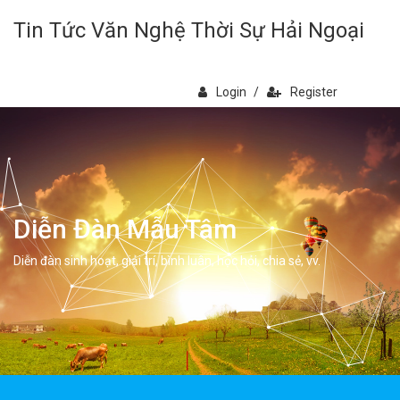
Tin Tức Văn Nghệ Thời Sự Hải Ngoại
Login
/
Register
Diễn Đàn Mẫu Tâm
Diễn đàn sinh hoạt, giải trí, bình luân, học hỏi, chia sẻ, vv.