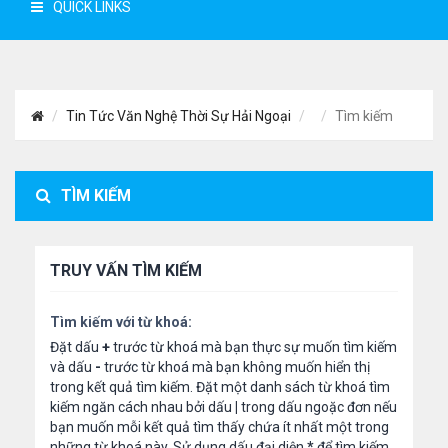
QUICK LINKS
Tin Tức Văn Nghệ Thời Sự Hải Ngoại
Tìm kiếm
TÌM KIẾM
TRUY VẤN TÌM KIẾM
Tìm kiếm với từ khoá:
Đặt dấu
+
trước từ khoá mà bạn thực sự muốn tìm kiếm
và dấu
-
trước từ khoá mà bạn không muốn hiển thị
trong kết quả tìm kiếm. Đặt một danh sách từ khoá tìm
kiếm ngăn cách nhau bởi dấu
|
trong dấu ngoặc đơn nếu
bạn muốn mỗi kết quả tìm thấy chứa ít nhất một trong
những từ khoá này. Sử dụng dấu đại diện
*
để tìm kiếm