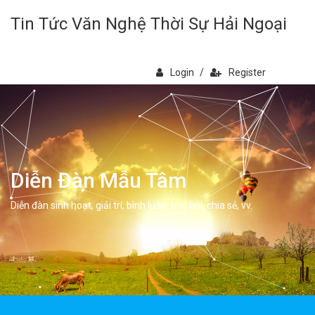
Tin Tức Văn Nghệ Thời Sự Hải Ngoại
Login
/
Register
Diễn Đàn Mẫu Tâm
Diễn đàn sinh hoạt, giải trí, bình luân, học hỏi, chia sẻ, vv.