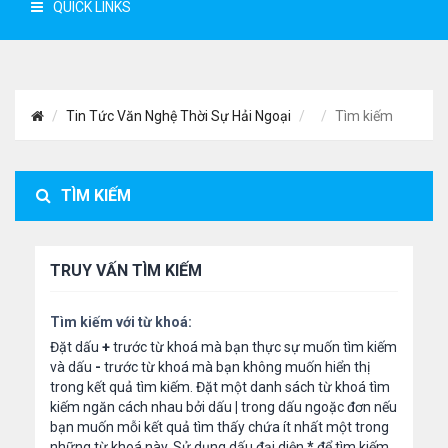
QUICK LINKS
Tin Tức Văn Nghệ Thời Sự Hải Ngoại
Tìm kiếm
TÌM KIẾM
TRUY VẤN TÌM KIẾM
Tìm kiếm với từ khoá:
Đặt dấu
+
trước từ khoá mà bạn thực sự muốn tìm kiếm
và dấu
-
trước từ khoá mà bạn không muốn hiển thị
trong kết quả tìm kiếm. Đặt một danh sách từ khoá tìm
kiếm ngăn cách nhau bởi dấu
|
trong dấu ngoặc đơn nếu
bạn muốn mỗi kết quả tìm thấy chứa ít nhất một trong
những từ khoá này. Sử dụng dấu đại diện
*
để tìm kiếm