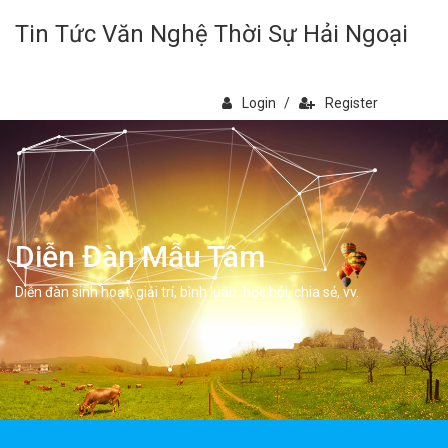
Tin Tức Văn Nghệ Thời Sự Hải Ngoại
Login
/
Register
Diễn Đàn Mẫu Tâm
Diễn đàn sinh hoạt, giải trí, bình luân, học hỏi, chia sẻ, vv.