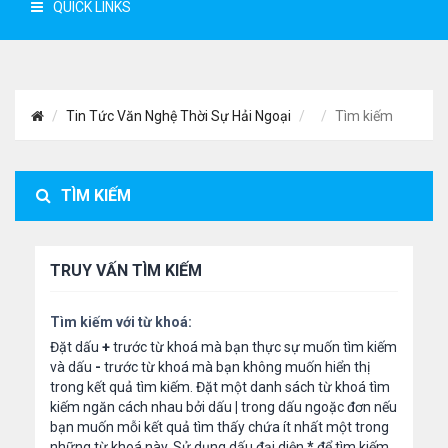
QUICK LINKS
Tin Tức Văn Nghệ Thời Sự Hải Ngoại
Tìm kiếm
TÌM KIẾM
TRUY VẤN TÌM KIẾM
Tìm kiếm với từ khoá:
Đặt dấu
+
trước từ khoá mà bạn thực sự muốn tìm kiếm
và dấu
-
trước từ khoá mà bạn không muốn hiển thị
trong kết quả tìm kiếm. Đặt một danh sách từ khoá tìm
kiếm ngăn cách nhau bởi dấu
|
trong dấu ngoặc đơn nếu
bạn muốn mỗi kết quả tìm thấy chứa ít nhất một trong
những từ khoá này. Sử dụng dấu đại diện
*
để tìm kiếm