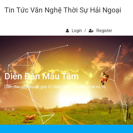
Tin Tức Văn Nghệ Thời Sự Hải Ngoại
Login
/
Register
Diễn Đàn Mẫu Tâm
Diễn đàn sinh hoạt, giải trí, bình luân, học hỏi, chia sẻ, vv.