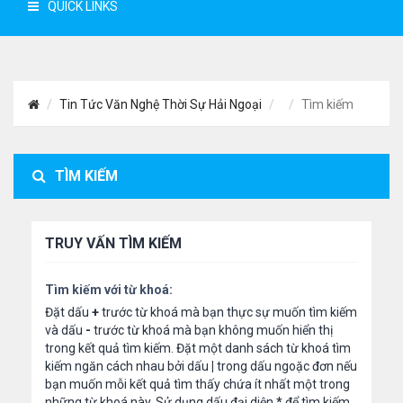
QUICK LINKS
Tin Tức Văn Nghệ Thời Sự Hải Ngoại
Tìm kiếm
TÌM KIẾM
TRUY VẤN TÌM KIẾM
Tìm kiếm với từ khoá:
Đặt dấu
+
trước từ khoá mà bạn thực sự muốn tìm kiếm
và dấu
-
trước từ khoá mà bạn không muốn hiển thị
trong kết quả tìm kiếm. Đặt một danh sách từ khoá tìm
kiếm ngăn cách nhau bởi dấu
|
trong dấu ngoặc đơn nếu
bạn muốn mỗi kết quả tìm thấy chứa ít nhất một trong
những từ khoá này. Sử dụng dấu đại diện
*
để tìm kiếm