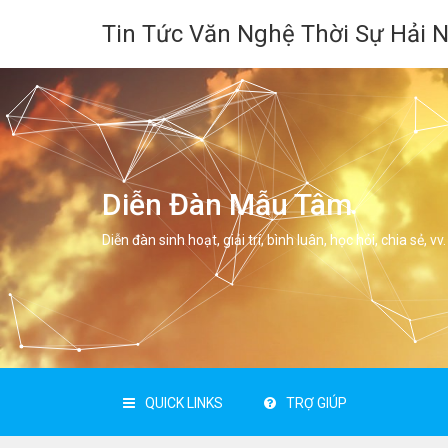
Tin Tức Văn Nghệ Thời Sự Hải 
Diễn Đàn Mẫu Tâm
Diễn đàn sinh hoạt, giải trí, bình luân, học hỏi, chia sẻ, vv.
QUICK LINKS
TRỢ GIÚP