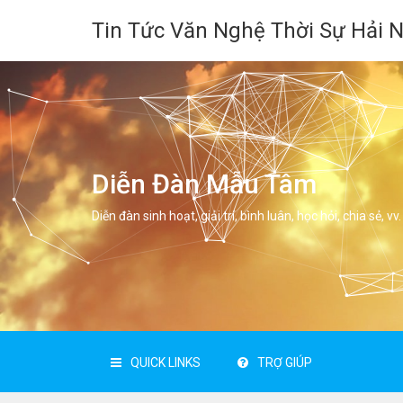
Tin Tức Văn Nghệ Thời Sự Hải 
Diễn Đàn Mẫu Tâm
Diễn đàn sinh hoạt, giải trí, bình luân, học hỏi, chia sẻ, vv.
QUICK LINKS
TRỢ GIÚP