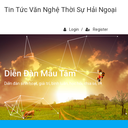
Tin Tức Văn Nghệ Thời Sự Hải Ngoại
Login
/
Register
Diễn Đàn Mẫu Tâm
Diễn đàn sinh hoạt, giải trí, bình luân, học hỏi, chia sẻ, vv.