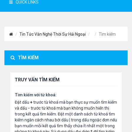
QUICK LINKS
Tin Tức Văn Nghệ Thời Sự Hải Ngoại
Tìm kiếm
TÌM KIẾM
TRUY VẤN TÌM KIẾM
Tìm kiếm với từ khoá:
Đặt dấu
+
trước từ khoá mà bạn thực sự muốn tìm kiếm
và dấu
-
trước từ khoá mà bạn không muốn hiển thị
trong kết quả tìm kiếm. Đặt một danh sách từ khoá tìm
kiếm ngăn cách nhau bởi dấu
|
trong dấu ngoặc đơn nếu
bạn muốn mỗi kết quả tìm thấy chứa ít nhất một trong
những từ khoá này. Sử dụng dấu đại diện
*
để tìm kiếm