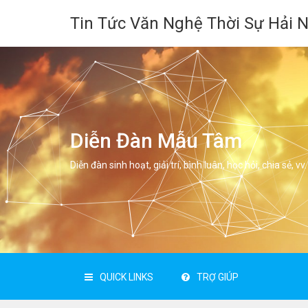
Tin Tức Văn Nghệ Thời Sự Hải 
Diễn Đàn Mẫu Tâm
Diễn đàn sinh hoạt, giải trí, bình luân, học hỏi, chia sẻ, vv.
QUICK LINKS
TRỢ GIÚP