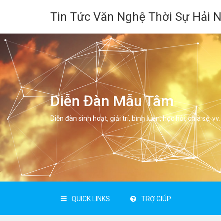
Tin Tức Văn Nghệ Thời Sự Hải 
Diễn Đàn Mẫu Tâm
Diễn đàn sinh hoạt, giải trí, bình luân, học hỏi, chia sẻ, vv.
QUICK LINKS
TRỢ GIÚP