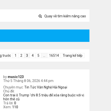
Quay về tìm kiếm nâng cao
g trước
1
2
3
4
5
…
16514
Trang kế tiếp
by
music123
Thứ 5 Tháng 8 06, 2026 4:44 pm
Chuyên mục:
Tin Tức Văn Nghệ Hải Ngoại
Chủ đề:
Con trai ô Trump 'chi 8.5 triệu để xóa ràng buộc với vị
hôn thê cũ
Trả lời:
0
Xem:
110