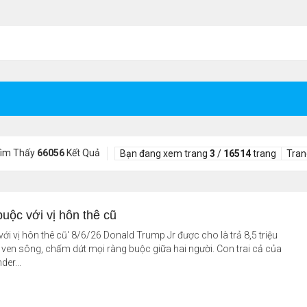
Tìm Thấy
66056
Kết Quả
Bạn đang xem trang
3
/
16514
trang
Tran
buộc với vị hôn thê cũ
ới vị hôn thê cũ' 8/6/26 Donald Trump Jr được cho là trả 8,5 triệu
 ven sông, chấm dứt mọi ràng buộc giữa hai người. Con trai cả của
er...