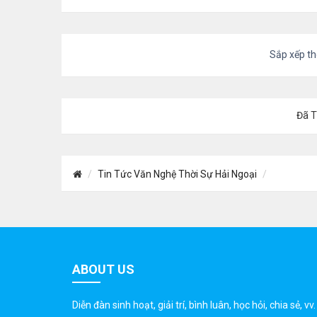
Sắp xếp t
Đã 
Tin Tức Văn Nghệ Thời Sự Hải Ngoại
ABOUT US
Diễn đàn sinh hoạt, giải trí, bình luân, học hỏi, chia sẻ, vv.