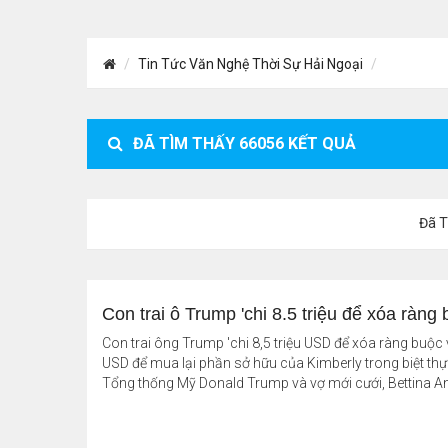
Tin Tức Văn Nghệ Thời Sự Hải Ngoại
ĐÃ TÌM THẤY
66056
KẾT QUẢ
Đã 
Con trai ô Trump 'chi 8.5 triệu để xóa ràng 
Con trai ông Trump 'chi 8,5 triệu USD để xóa ràng buộc v
USD để mua lại phần sở hữu của Kimberly trong biệt thự
Tổng thống Mỹ Donald Trump và vợ mới cưới, Bettina And