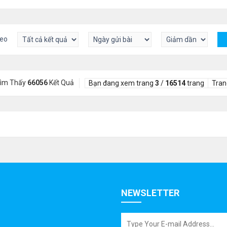
heo
Tìm Thấy
66056
Kết Quả
Bạn đang xem trang
3
/
16514
trang
Tran
NEWSLETTER