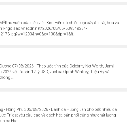
MỸKhu vườn của diễn viên Kim Hiền có nhiều loại cây ăn trái, hoa và
/vcdn1-ngoisao.vnecdn.net/2026/08/06/539348294-
178.jpg?w=1200&h=0&q=100&dpr=1&fi...
h Dương 07/08/2026 - Theo ước tính của Celebrity Net Worth, Jami
 2026 với tài sản 12 tỷ USD, vượt xa Oprah Winfrey, Triệu Vy và
hông ...
ơng - Hồng Phúc 05/08/2026 - Danh ca Hương Lan cho biết nhiều ca
 Đức Trí đặt yêu cầu cao về cách hát, bản phối cũng như chất lượng
nh ca Hư...