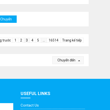
g trước
1
2
3
4
5
…
16514
Trang kế tiếp
Chuyển đến
USEFUL LINKS
Contact Us