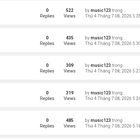
0
522
by
music123
trong
Tin Tức
ng khách sạn
Replies
Views
0
435
by
music123
trong
Tin Tức
Replies
Views
0
309
by
music123
trong
Tin Tức
'
Replies
Views
0
319
by
music123
trong
Tin Tức
 được gì hết"
Replies
Views
0
485
by
music123
trong
Tin Tức
số phận
Replies
Views