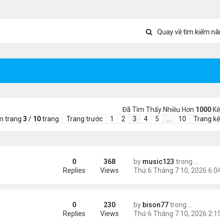
Quay về tìm kiếm nâ
Đã Tìm Thấy Nhiều Hơn
1000
Kế
m trang
3
/
10
trang
Trang trước
1
2
3
4
5
…
10
Trang kế
0
368
by
music123
trong
Tin Tức
ival
Replies
Views
0
230
by
bison77
trong
Tin Tức V
t Games: A Deep Dive into Drift Boss
Replies
Views