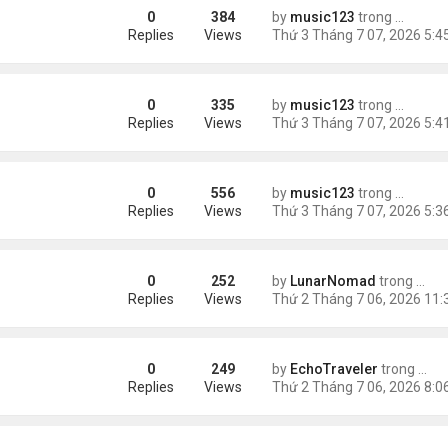
0
384
by
music123
trong
Tin Tức
Replies
Views
0
335
by
music123
trong
Tin Tức
hú ý
Replies
Views
0
556
by
music123
trong
Tin Tức
c gây chấn động
Replies
Views
0
252
by
LunarNomad
trong
Tin 
r You Buy CFB 27 Coins on EZBUFF
Replies
Views
0
249
by
EchoTraveler
trong
Tin 
er Market Decisions
Replies
Views