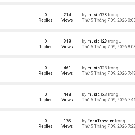
0
214
by
music123
trong
Tin Tức
Replies
Views
0
318
by
music123
trong
Tin Tức
 tuyển nam...
Replies
Views
0
461
by
music123
trong
Tin Tức
Replies
Views
0
448
by
music123
trong
Tin Tức
o mâu thuẫn
Replies
Views
0
175
by
EchoTraveler
trong
Tin 
ency for More Strategic Choices
Replies
Views