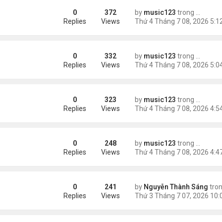
0
372
by
music123
trong
Tin Tức
âm Phong
Replies
Views
0
332
by
music123
trong
Tin Tức
Replies
Views
0
323
by
music123
trong
Tin Tức
ống sông
Replies
Views
0
248
by
music123
trong
Tin Tức
Replies
Views
0
241
by
Nguyễn Thành Sáng
tro
 Bên Sương Lạnh"
Replies
Views