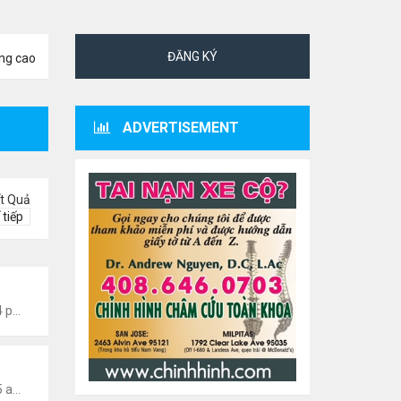
ĐĂNG KÝ
ng cao
ADVERTISEMENT
t Quả
 tiếp
 Văn Nghệ Hải Ngoại
Thứ 6 Tháng 7 10, 2026 6:04 pm
ăn Nghệ Hải Ngoại
Thứ 6 Tháng 7 10, 2026 2:15 am