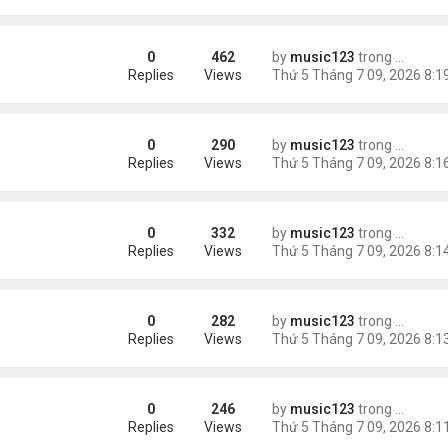
0
462
by
music123
trong
Tin Tức
r Swift
Replies
Views
0
290
by
music123
trong
Tin Tức
uốc hẹn hò
Replies
Views
0
332
by
music123
trong
Tin Tức
light' ...
Replies
Views
0
282
by
music123
trong
Tin Tức
Thanh Hà "
Replies
Views
0
246
by
music123
trong
Tin Tức
Replies
Views