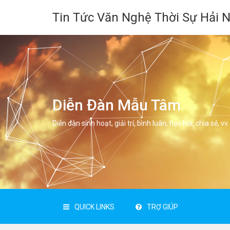
Tin Tức Văn Nghệ Thời Sự Hải 
Diễn Đàn Mẫu Tâm
Diễn đàn sinh hoạt, giải trí, bình luân, học hỏi, chia sẻ, vv.
QUICK LINKS
TRỢ GIÚP