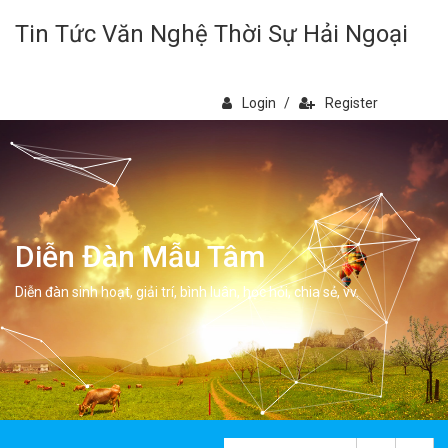
Tin Tức Văn Nghệ Thời Sự Hải Ngoại
Login
/
Register
Diễn Đàn Mẫu Tâm
Diễn đàn sinh hoạt, giải trí, bình luân, học hỏi, chia sẻ, vv.