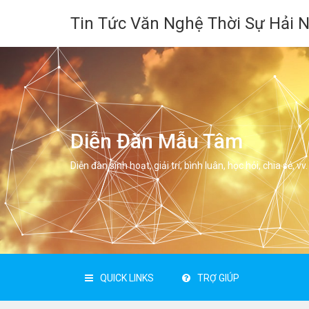
Tin Tức Văn Nghệ Thời Sự Hải 
Diễn Đàn Mẫu Tâm
Diễn đàn sinh hoạt, giải trí, bình luân, học hỏi, chia sẻ, vv.
QUICK LINKS
TRỢ GIÚP