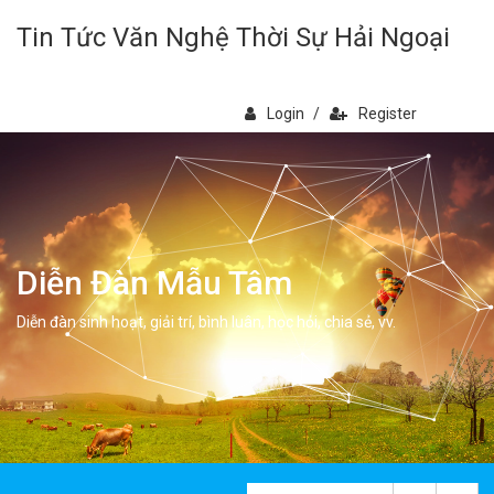
Tin Tức Văn Nghệ Thời Sự Hải Ngoại
Login
/
Register
Diễn Đàn Mẫu Tâm
Diễn đàn sinh hoạt, giải trí, bình luân, học hỏi, chia sẻ, vv.