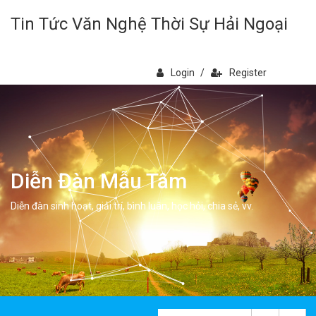
Tin Tức Văn Nghệ Thời Sự Hải Ngoại
Login
/
Register
Diễn Đàn Mẫu Tâm
Diễn đàn sinh hoạt, giải trí, bình luân, học hỏi, chia sẻ, vv.