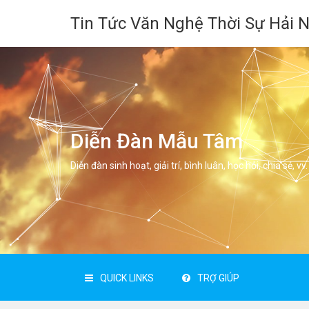
Tin Tức Văn Nghệ Thời Sự Hải 
Diễn Đàn Mẫu Tâm
Diễn đàn sinh hoạt, giải trí, bình luân, học hỏi, chia sẻ, vv.
QUICK LINKS
TRỢ GIÚP