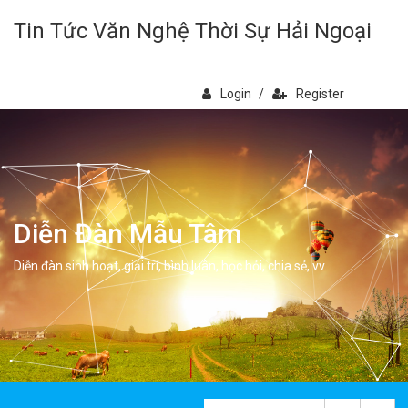
Tin Tức Văn Nghệ Thời Sự Hải Ngoại
Login
/
Register
Diễn Đàn Mẫu Tâm
Diễn đàn sinh hoạt, giải trí, bình luân, học hỏi, chia sẻ, vv.