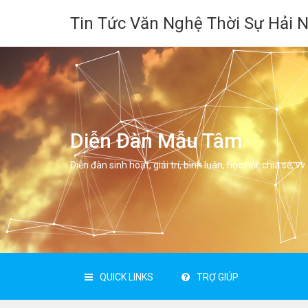
Tin Tức Văn Nghệ Thời Sự Hải 
Diễn Đàn Mẫu Tâm
Diễn đàn sinh hoạt, giải trí, bình luân, học hỏi, chia sẻ, vv.
QUICK LINKS
TRỢ GIÚP