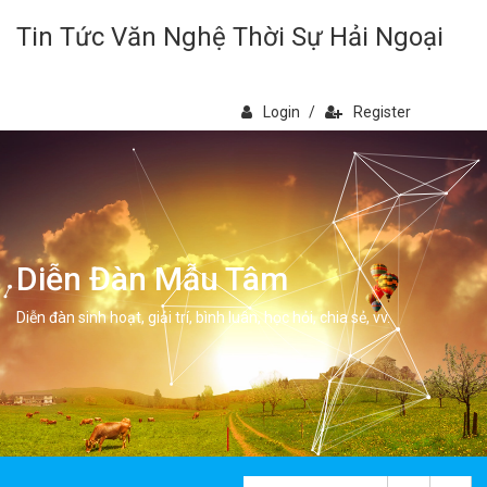
Tin Tức Văn Nghệ Thời Sự Hải Ngoại
Login
/
Register
Diễn Đàn Mẫu Tâm
Diễn đàn sinh hoạt, giải trí, bình luân, học hỏi, chia sẻ, vv.